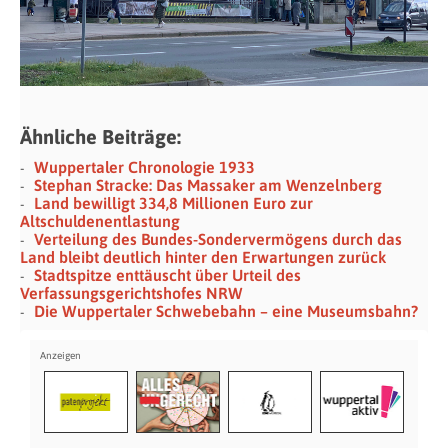
Ähnliche Beiträge:
Wuppertaler Chronologie 1933
Stephan Stracke: Das Massaker am Wenzelnberg
Land bewilligt 334,8 Millionen Euro zur
Altschuldenentlastung
Verteilung des Bundes-Sondervermögens durch das
Land bleibt deutlich hinter den Erwartungen zurück
Stadtspitze enttäuscht über Urteil des
Verfassungsgerichtshofes NRW
Die Wuppertaler Schwebebahn – eine Museumsbahn?