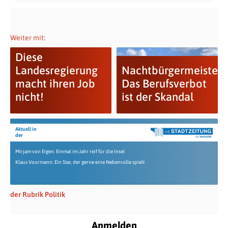
Weiter mit:
Diese
Landesregierung
Nachtbürgermeister:
macht ihren Job
Das Berufsverbot
nicht!
ist der Skandal
Aktuell in
der
Mirjam von Eigen: Einmal im Jahr reif für die Insel
Klaus Voormann: Ein Star, der gerne eine Nebenrolle spielt
der Rubrik Politik
Anmelden