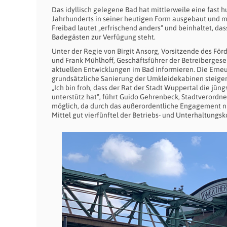
Das idyllisch gelegene Bad hat mittlerweile eine fast 
Jahrhunderts in seiner heutigen Form ausgebaut und m
Freibad lautet „erfrischend anders“ und beinhaltet, d
Badegästen zur Verfügung steht.
Unter der Regie von Birgit Ansorg, Vorsitzende des Förd
und Frank Mühlhoff, Geschäftsführer der Betreibergesel
aktuellen Entwicklungen im Bad informieren. Die Erneu
grundsätzliche Sanierung der Umkleidekabinen steigern 
„Ich bin froh, dass der Rat der Stadt Wuppertal die jü
unterstütz hat“, führt Guido Gehrenbeck, Stadtverordnet
möglich, da durch das außerordentliche Engagement nic
Mittel gut vierfünftel der Betriebs- und Unterhaltung