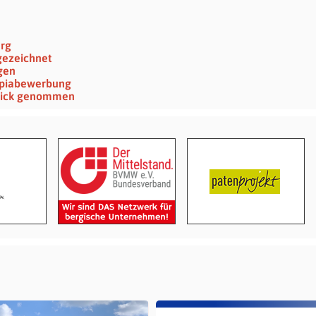
erg
gezeichnet
gen
ympiabewerbung
 Blick genommen