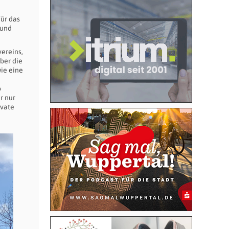
ür das
 und
vereins,
ber die
ie eine
o
r nur
ivate