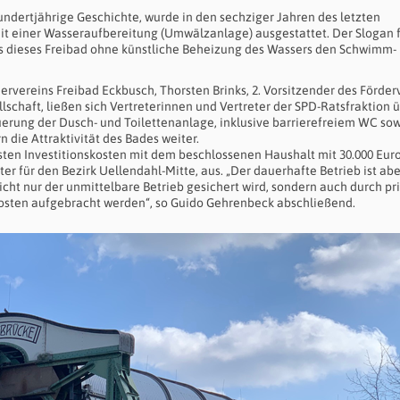
hundertjährige Geschichte, wurde in den sechziger Jahren des letzten
it einer Wasseraufbereitung (Umwälzanlage) ausgestattet. Der Slogan f
ass dieses Freibad ohne künstliche Beheizung des Wassers den Schwimm-
ervereins Freibad Eckbusch, Thorsten Brinks, 2. Vorsitzender des Förder
lschaft, ließen sich Vertreterinnen und Vertreter der SPD-Ratsfraktion ü
erung der Dusch- und Toilettenanlage, inklusive barrierefreiem WC sow
die Attraktivität des Bades weiter.
ngsten Investitionskosten mit dem beschlossenen Haushalt mit 30.000 Eur
er für den Bezirk Uellendahl-Mitte, aus. „Der dauerhafte Betrieb ist abe
ht nur der unmittelbare Betrieb gesichert wird, sondern auch durch pr
skosten aufgebracht werden“, so Guido Gehrenbeck abschließend.