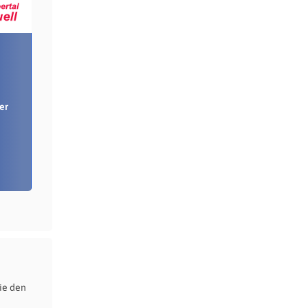
er
ie den