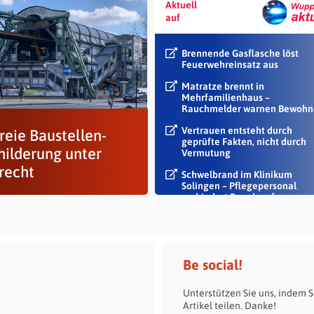
Aktuell
auf
Brennende Gasflasche löst
Feuerwehreinsatz aus
Matratze brennt in
Mehrfamilienhaus –
Rauchmelder warnen Bewohn
Vertrauen entsteht durch
reie Baustellen-
geprüfte Fakten, nicht durch
hilderung unter
Vermutung
recht
Schwelbrand im Klinikum
Solingen – Pflegepersonal
verhindert Rauch auf...
Be social!
Unterstützen Sie uns, indem S
Artikel teilen. Danke!