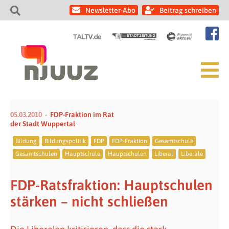
Newsletter-Abo
Beitrag schreiben
05.03.2010
FDP-Fraktion im Rat
der Stadt Wuppertal
Bildung
Bildungspolitik
FDP
FDP-Fraktion
Gesamtschule
Gesamtschulen
Hauptschule
Hauptschulen
Liberal
Liberale
FDP-Ratsfraktion: Hauptschulen
stärken – nicht schließen