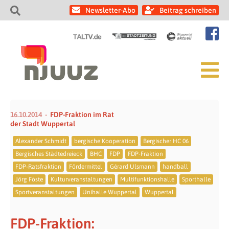
Newsletter-Abo
Beitrag schreiben
16.10.2014
FDP-Fraktion im Rat
der Stadt Wuppertal
Alexander Schmidt
bergische Kooperation
Bergischer HC 06
Bergisches Städtedreieck
BHC
FDP
FDP-Fraktion
FDP-Ratsfraktion
Fördermittel
Gérard Ulsmann
handball
Jörg Föste
Kulturveranstaltungen
Multifunktionshalle
Sporthalle
Sportveranstaltungen
Unihalle Wuppertal
Wuppertal
FDP-Fraktion: