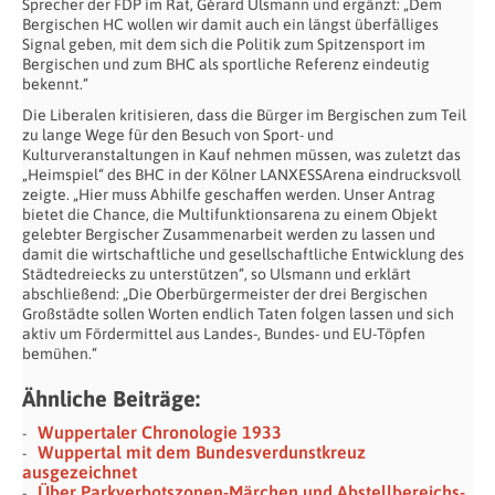
Sprecher der FDP im Rat, Gérard Ulsmann und ergänzt: „Dem
Bergischen HC wollen wir damit auch ein längst überfälliges
Signal geben, mit dem sich die Politik zum Spitzensport im
Bergischen und zum BHC als sportliche Referenz eindeutig
bekennt.“
Die Liberalen kritisieren, dass die Bürger im Bergischen zum Teil
zu lange Wege für den Besuch von Sport- und
Kulturveranstaltungen in Kauf nehmen müssen, was zuletzt das
„Heimspiel“ des BHC in der Kölner LANXESSArena eindrucksvoll
zeigte. „Hier muss Abhilfe geschaffen werden. Unser Antrag
bietet die Chance, die Multifunktionsarena zu einem Objekt
gelebter Bergischer Zusammenarbeit werden zu lassen und
damit die wirtschaftliche und gesellschaftliche Entwicklung des
Städtedreiecks zu unterstützen“, so Ulsmann und erklärt
abschließend: „Die Oberbürgermeister der drei Bergischen
Großstädte sollen Worten endlich Taten folgen lassen und sich
aktiv um Fördermittel aus Landes-, Bundes- und EU-Töpfen
bemühen.“
Ähnliche Beiträge:
Wuppertaler Chronologie 1933
Wuppertal mit dem Bundesverdunstkreuz
ausgezeichnet
Über Parkverbotszonen-Märchen und Abstellbereichs-