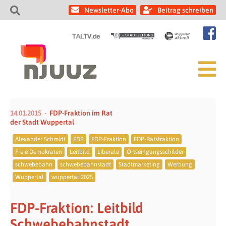
Newsletter-Abo
Beitrag schreiben
14.01.2015
FDP-Fraktion im Rat
der Stadt Wuppertal
Alexander Schmidt
FDP
FDP-Fraktion
FDP-Ratsfraktion
Freie Demokraten
Leitbild
Liberale
Ortseingangsschilder
schwebebahn
schwebebahnstadt
Stadtmarketing
Werbung
Wuppertal
wuppertal 2025
FDP-Fraktion: Leitbild
Schwebebahnstadt