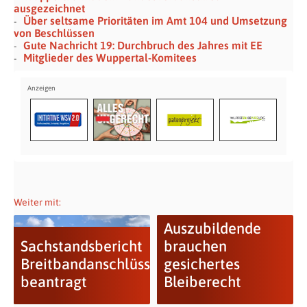
ausgezeichnet
Über seltsame Prioritäten im Amt 104 und Umsetzung
von Beschlüssen
Gute Nachricht 19: Durchbruch des Jahres mit EE
Mitglieder des Wuppertal-Komitees
Weiter mit:
Auszubildende
Sachstandsbericht
brauchen
Breitbandanschlüsse
gesichertes
beantragt
Bleiberecht