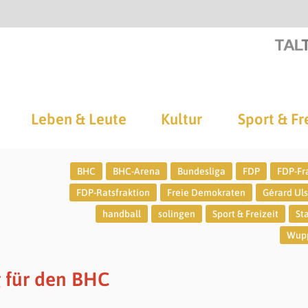
Leben & Leute
Kultur
Sport & Fr
BHC
BHC-Arena
Bundesliga
FDP
FDP-Fr
FDP-Ratsfraktion
Freie Demokraten
Gérard Ul
handball
solingen
Sport & Freizeit
St
Wupp
g für den BHC