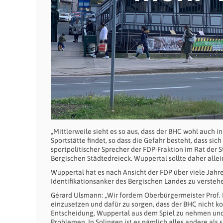
„Mittlerweile sieht es so aus, dass der BHC wohl auch 
Sportstätte findet, so dass die Gefahr besteht, dass si
sportpolitischer Sprecher der FDP-Fraktion im Rat der 
Bergischen Städtedreieck. Wuppertal sollte daher allein
Wuppertal hat es nach Ansicht der FDP über viele Jahr
Identifikationsanker des Bergischen Landes zu versteh
Gérard Ulsmann: „Wir fordern Oberbürgermeister Prof. 
einzusetzen und dafür zu sorgen, dass der BHC nicht k
Entscheidung, Wuppertal aus dem Spiel zu nehmen und d
Problemen. In Solingen ist es nämlich alles andere als 