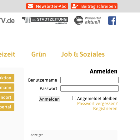
Newsletter-Abo
Beitrag schreiben
eizeit
Grün
Job & Soziales
Anmelden
aktion
Benutzername
smann
Passwort
andort
Angemeldet bleiben
Passwort vergessen?
ertal
Registrieren