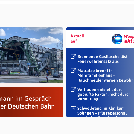
Aktuell
auf
Brennende Gasflasche löst
Feuerwehreinsatz aus
Matratze brennt in
Mehrfamilienhaus –
Rauchmelder warnen Bewohn
Vertrauen entsteht durch
geprüfte Fakten, nicht durch
ann im Gespräch
Vermutung
der Deutschen Bahn
Schwelbrand im Klinikum
Solingen – Pflegepersonal
verhindert Rauch auf...