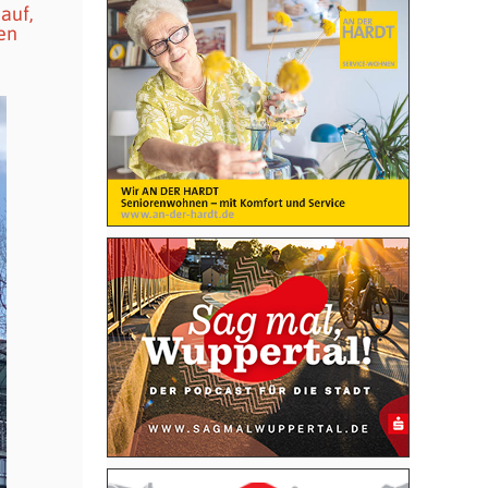
auf,
en