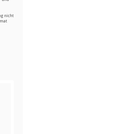
ng nicht
imat