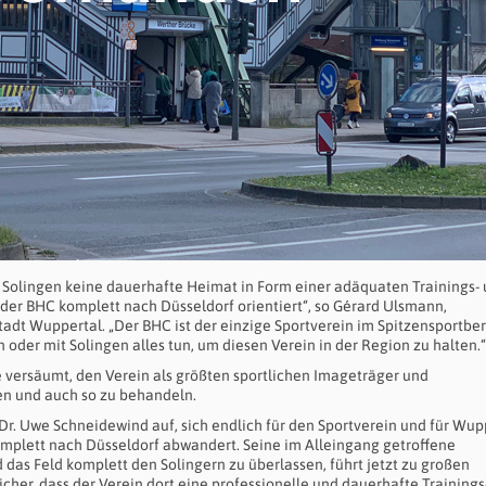
in Solingen keine dauerhafte Heimat in Form einer adäquaten Trainings-
ch der BHC komplett nach Düsseldorf orientiert“, so Gérard Ulsmann,
Stadt Wuppertal. „Der BHC ist der einzige Sportverein im Spitzensportbe
 oder mit Solingen alles tun, um diesen Verein in der Region zu halten.“
e versäumt, den Verein als größten sportlichen Imageträger und
en und auch so zu behandeln.
Dr. Uwe Schneidewind auf, sich endlich für den Sportverein und für Wup
omplett nach Düsseldorf abwandert. Seine im Alleingang getroffene
as Feld komplett den Solingern zu überlassen, führt jetzt zu großen
sicher, dass der Verein dort eine professionelle und dauerhafte Trainings