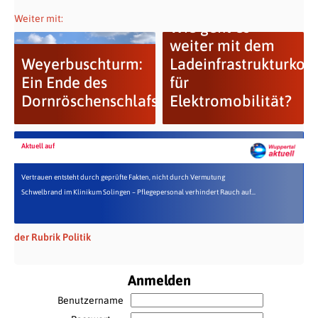
Weiter mit:
Wie geht es
weiter mit dem
Weyerbuschturm:
Ladeinfrastrukturkon
Ein Ende des
für
Dornröschenschlafs
Elektromobilität?
Aktuell auf
Vertrauen entsteht durch geprüfte Fakten, nicht durch Vermutung
Schwelbrand im Klinikum Solingen – Pflegepersonal verhindert Rauch auf...
der Rubrik Politik
Anmelden
Benutzername