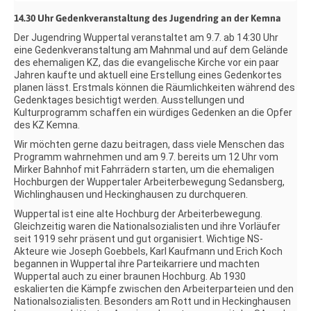
14.30 Uhr Gedenkveranstaltung des Jugendring an der Kemna
Der Jugendring Wuppertal veranstaltet am 9.7. ab 14:30 Uhr
eine Gedenkveranstaltung am Mahnmal und auf dem Gelände
des ehemaligen KZ, das die evangelische Kirche vor ein paar
Jahren kaufte und aktuell eine Erstellung eines Gedenkortes
planen lässt. Erstmals können die Räumlichkeiten während des
Gedenktages besichtigt werden. Ausstellungen und
Kulturprogramm schaffen ein würdiges Gedenken an die Opfer
des KZ Kemna.
Wir möchten gerne dazu beitragen, dass viele Menschen das
Programm wahrnehmen und am 9.7. bereits um 12 Uhr vom
Mirker Bahnhof mit Fahrrädern starten, um die ehemaligen
Hochburgen der Wuppertaler Arbeiterbewegung Sedansberg,
Wichlinghausen und Heckinghausen zu durchqueren.
Wuppertal ist eine alte Hochburg der Arbeiterbewegung.
Gleichzeitig waren die Nationalsozialisten und ihre Vorläufer
seit 1919 sehr präsent und gut organisiert.
Wichtige NS-
Akteure wie Joseph Goebbels, Karl Kaufmann und Erich Koch
begannen in Wuppertal ihre Parteikarriere und machten
Wuppertal auch zu einer braunen Hochburg.
Ab 1930
eskalierten die Kämpfe zwischen den Arbeiterparteien und den
Nationalsozialisten. Besonders am Rott und in Heckinghausen