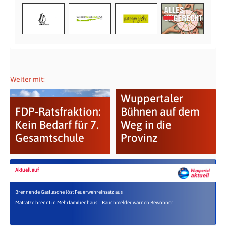
Weiter mit:
Wuppertaler
FDP-Ratsfraktion:
Bühnen auf dem
Kein Bedarf für 7.
Weg in die
Gesamtschule
Provinz
Aktuell auf
Brennende Gasflasche löst Feuerwehreinsatz aus
Matratze brennt in Mehrfamilienhaus – Rauchmelder warnen Bewohner