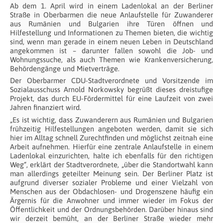
Ab dem 1. April wird in einem Ladenlokal an der Berliner
Straße in Oberbarmen die neue Anlaufstelle für Zuwanderer
aus Rumänien und Bulgarien ihre Türen öffnen und
Hilfestellung und Informationen zu Themen bieten, die wichtig
sind, wenn man gerade in einem neuen Leben in Deutschland
angekommen ist – darunter fallen sowohl die Job- und
Wohnungssuche, als auch Themen wie Krankenversicherung,
Behördengänge und Mietverträge.
Der Oberbarmer CDU-Stadtverordnete und Vorsitzende im
Sozialausschuss Arnold Norkowsky begrüßt dieses dreistufige
Projekt, das durch EU-Fördermittel für eine Laufzeit von zwei
Jahren finanziert wird.
„Es ist wichtig, dass Zuwanderern aus Rumänien und Bulgarien
frühzeitig Hilfestellungen angeboten werden, damit sie sich
hier im Alltag schnell Zurechtfinden und möglichst zeitnah eine
Arbeit aufnehmen. Hierfür eine zentrale Anlaufstelle in einem
Ladenlokal einzurichten, halte ich ebenfalls für den richtigen
Weg“, erklärt der Stadtverordnete, „über die Standortwahl kann
man allerdings geteilter Meinung sein. Der Berliner Platz ist
aufgrund diverser sozialer Probleme und einer Vielzahl von
Menschen aus der Obdachlosen- und Drogenszene häufig ein
Ärgernis für die Anwohner und immer wieder im Fokus der
Öffentlichkeit und der Ordnungsbehörden. Darüber hinaus sind
wir derzeit bemüht, an der Berliner Straße wieder mehr