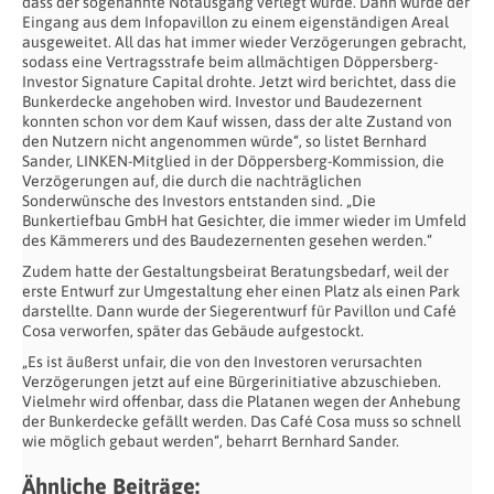
dass der sogenannte Notausgang verlegt wurde. Dann wurde der
Eingang aus dem Infopavillon zu einem eigenständigen Areal
ausgeweitet. All das hat immer wieder Verzögerungen gebracht,
sodass eine Vertragsstrafe beim allmächtigen Döppersberg-
Investor Signature Capital drohte. Jetzt wird berichtet, dass die
Bunkerdecke angehoben wird. Investor und Baudezernent
konnten schon vor dem Kauf wissen, dass der alte Zustand von
den Nutzern nicht angenommen würde“, so listet Bernhard
Sander, LINKEN-Mitglied in der Döppersberg-Kommission, die
Verzögerungen auf, die durch die nachträglichen
Sonderwünsche des Investors entstanden sind. „Die
Bunkertiefbau GmbH hat Gesichter, die immer wieder im Umfeld
des Kämmerers und des Baudezernenten gesehen werden.“
Zudem hatte der Gestaltungsbeirat Beratungsbedarf, weil der
erste Entwurf zur Umgestaltung eher einen Platz als einen Park
darstellte. Dann wurde der Siegerentwurf für Pavillon und Café
Cosa verworfen, später das Gebäude aufgestockt.
„Es ist äußerst unfair, die von den Investoren verursachten
Verzögerungen jetzt auf eine Bürgerinitiative abzuschieben.
Vielmehr wird offenbar, dass die Platanen wegen der Anhebung
der Bunkerdecke gefällt werden. Das Café Cosa muss so schnell
wie möglich gebaut werden“, beharrt Bernhard Sander.
Ähnliche Beiträge: