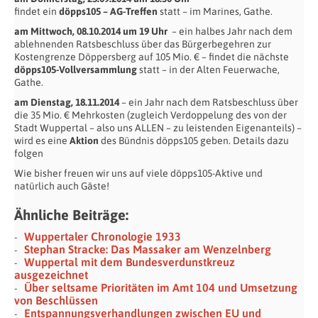
findet ein
döpps105 – AG-Treffen
statt
– im Marines, Gathe.
am Mittwoch, 08.10.2014 um 19 Uhr
– ein halbes Jahr nach dem
ablehnenden Ratsbeschluss über das Bürgerbegehren zur
Kostengrenze Döppersberg auf 105 Mio. € – findet die nächste
döpps105-Vollversammlung
statt
– in der Alten Feuerwache,
Gathe.
am Dienstag, 18.11.2014
– ein Jahr nach dem Ratsbeschluss über
die 35 Mio. € Mehrkosten (zugleich Verdoppelung des von der
Stadt Wuppertal – also uns ALLEN – zu leistenden Eigenanteils) –
wird es eine
Aktion
des Bündnis döpps105 geben. Details dazu
folgen
Wie bisher freuen wir uns auf viele döpps105-Aktive und
natürlich auch Gäste!
Ähnliche Beiträge:
Wuppertaler Chronologie 1933
Stephan Stracke: Das Massaker am Wenzelnberg
Wuppertal mit dem Bundesverdunstkreuz
ausgezeichnet
Über seltsame Prioritäten im Amt 104 und Umsetzung
von Beschlüssen
Entspannungsverhandlungen zwischen EU und