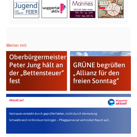
Weiter mit:
Oberbürgermeister
Peter Jung hält an
GRÜNE begrüßen
der „Bettensteuer“
„Allianz für den
fest
freien Sonntag“
Aktuell auf
Vertrauen entsteht durch geprüfte Fakten, nicht durch Vermutung
Schwelbrand im Klinikum Solingen – Pflegepersonal verhindert Rauch auf...