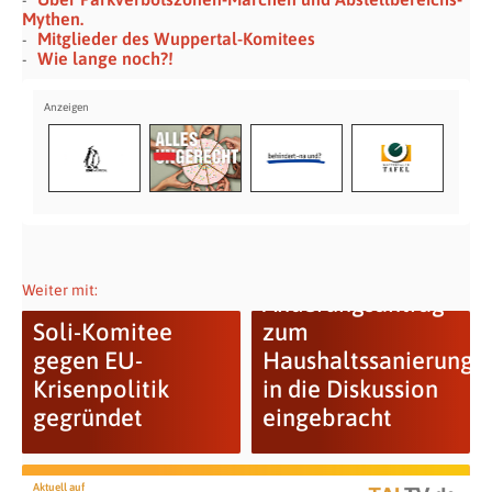
Mythen.
Mitglieder des Wuppertal-Komitees
Wie lange noch?!
Weiter mit:
Änderungsantrag
Soli-Komitee
zum
gegen EU-
Haushaltssanierungs
Krisenpolitik
in die Diskussion
gegründet
eingebracht
Aktuell auf