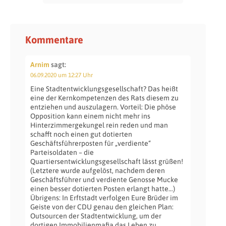
Kommentare
Arnim
sagt:
06.09.2020 um 12:27 Uhr
Eine Stadtentwicklungsgesellschaft? Das heißt
eine der Kernkompetenzen des Rats diesem zu
entziehen und auszulagern. Vorteil: Die phöse
Opposition kann einem nicht mehr ins
Hinterzimmergekungel rein reden und man
schafft noch einen gut dotierten
Geschäftsführerposten für „verdiente“
Parteisoldaten – die
Quartiersentwicklungsgesellschaft lässt grüßen!
(Letztere wurde aufgelöst, nachdem deren
Geschäftsführer und verdiente Genosse Mucke
einen besser dotierten Posten erlangt hatte…)
Übrigens: In Erftstadt verfolgen Eure Brüder im
Geiste von der CDU genau den gleichen Plan:
Outsourcen der Stadtentwicklung, um der
dortigen Immobilienmafia das Leben zu