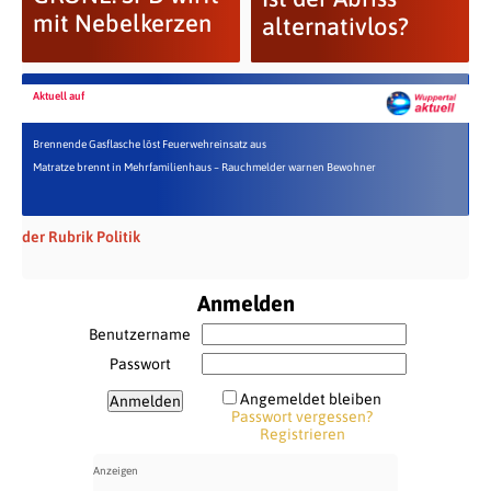
mit Nebelkerzen
alternativlos?
Aktuell auf
Brennende Gasflasche löst Feuerwehreinsatz aus
Matratze brennt in Mehrfamilienhaus – Rauchmelder warnen Bewohner
der Rubrik Politik
Anmelden
Benutzername
Passwort
Angemeldet bleiben
Passwort vergessen?
Registrieren