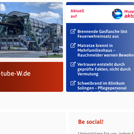
Aktuell
auf
Brennende Gasflasche löst
Feuerwehreinsatz aus
Matratze brennt in
Mehrfamilienhaus –
Rauchmelder warnen Bewohn
Vertrauen entsteht durch
geprüfte Fakten, nicht durch
s-tube-W.de
Vermutung
Schwelbrand im Klinikum
Solingen – Pflegepersonal
verhindert Rauch auf...
Be social!
Unterstützen Sie uns, indem S