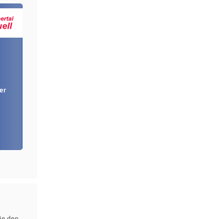
er
ie den