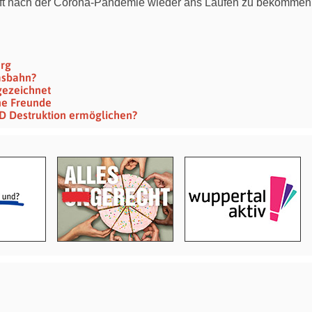
chaft nach der Corona-Pandemie wieder ans Laufen zu bekomm
erg
msbahn?
gezeichnet
ine Freunde
SPD Destruktion ermöglichen?