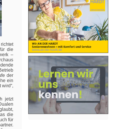
richtet
ür die
werk –
urchaus
ldende
etrieb
ufe der
he ein
 wird“,
 jetzt
 Dualen
glaubt,
as die
ch für
artner.