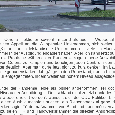
n Corona-Infektionen sowohl im Land als auch in Wuppertal 
inen Appell an die Wuppertaler Unternehmen, sich weiter f
„Kleine und mittelständische Unternehmen – viele im Hand
immer in der Ausbildung engagiert haben. Aber ich kann jetzt d
rch die Probleme während der Pandemie zögern, neue Auszubi
 von Corona zu kämpfen und benötigen jeden Cent, um den B
r deutlich. Aber man dürfe jetzt nicht zu kurz denken: Im La
ie geburtenstarken Jahrgänge in den Ruhestand, dadurch dro
r entgegentreten, indem weiter auf hohem Niveau ausgebildet
unter der Pandemie leide als bisher angenommen, sei doch
iveau der Ausbildung in Deutschland nicht zuletzt dank des
eder erreicht werden“, wünscht sich der CDU-Politiker. Er 
einen Ausbildungsplatz suchen, ein Riesenpotenzial gebe, d
ecker sagte, Fördermaßnahmen von Bund und Land müssten au
ierzu seien IHK und Handwerkskammer die direkten Ansprechp