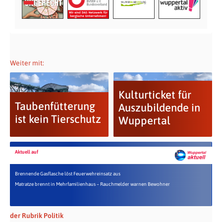
Weiter mit:
Kulturticket für
Taubenfütterung
Auszubildende in
ist kein Tierschutz
Wuppertal
Aktuell auf
Brennende Gasflasche löst Feuerwehreinsatz aus
Matratze brennt in Mehrfamilienhaus – Rauchmelder warnen Bewohner
der Rubrik Politik