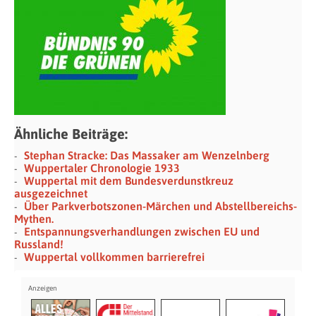
Ähnliche Beiträge:
Stephan Stracke: Das Massaker am Wenzelnberg
Wuppertaler Chronologie 1933
Wuppertal mit dem Bundesverdunstkreuz
ausgezeichnet
Über Parkverbotszonen-Märchen und Abstellbereichs-
Mythen.
Entspannungsverhandlungen zwischen EU und
Russland!
Wuppertal vollkommen barrierefrei