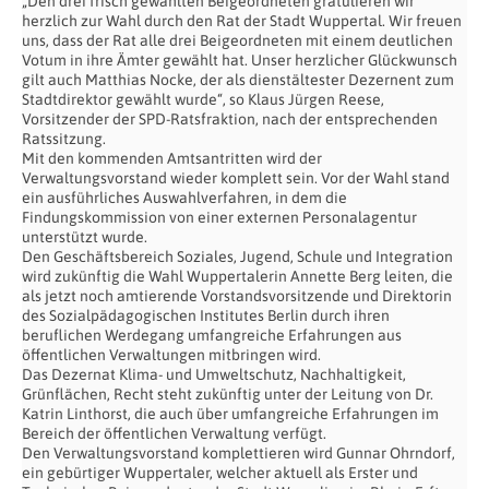
„Den drei frisch gewählten Beigeordneten gratulieren wir
herzlich zur Wahl durch den Rat der Stadt Wuppertal. Wir freuen
uns, dass der Rat alle drei Beigeordneten mit einem deutlichen
Votum in ihre Ämter gewählt hat. Unser herzlicher Glückwunsch
gilt auch Matthias Nocke, der als dienstältester Dezernent zum
Stadtdirektor gewählt wurde“, so Klaus Jürgen Reese,
Vorsitzender der SPD-Ratsfraktion, nach der entsprechenden
Ratssitzung.
Mit den kommenden Amtsantritten wird der
Verwaltungsvorstand wieder komplett sein. Vor der Wahl stand
ein ausführliches Auswahlverfahren, in dem die
Findungskommission von einer externen Personalagentur
unterstützt wurde.
Den Geschäftsbereich Soziales, Jugend, Schule und Integration
wird zukünftig die Wahl Wuppertalerin Annette Berg leiten, die
als jetzt noch amtierende Vorstandsvorsitzende und Direktorin
des Sozialpädagogischen Institutes Berlin durch ihren
beruflichen Werdegang umfangreiche Erfahrungen aus
öffentlichen Verwaltungen mitbringen wird.
Das Dezernat Klima- und Umweltschutz, Nachhaltigkeit,
Grünflächen, Recht steht zukünftig unter der Leitung von Dr.
Katrin Linthorst, die auch über umfangreiche Erfahrungen im
Bereich der öffentlichen Verwaltung verfügt.
Den Verwaltungsvorstand komplettieren wird Gunnar Ohrndorf,
ein gebürtiger Wuppertaler, welcher aktuell als Erster und