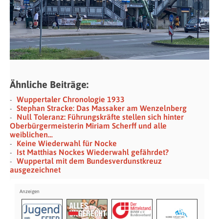
Ähnliche Beiträge:
Wuppertaler Chronologie 1933
Stephan Stracke: Das Massaker am Wenzelnberg
Null Toleranz: Führungskräfte stellen sich hinter
Oberbürgermeisterin Miriam Scherff und alle
weiblichen…
Keine Wiederwahl für Nocke
Ist Matthias Nockes Wiederwahl gefährdet?
Wuppertal mit dem Bundesverdunstkreuz
ausgezeichnet