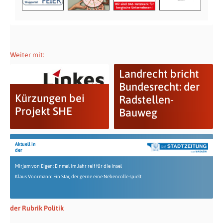
Weiter mit:
Landrecht bricht
Bundesrecht: der
Kürzungen bei
Radstellen-
Projekt SHE
Bauweg
Aktuell in
der
Mirjam von Eigen: Einmal im Jahr reif für die Insel
Klaus Voormann: Ein Star, der gerne eine Nebenrolle spielt
der Rubrik Politik