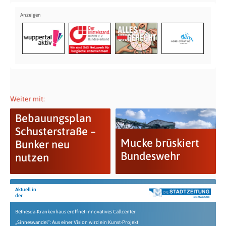
Weiter mit:
Bebauungsplan
Schusterstraße –
Mucke brüskiert
Bunker neu
Bundeswehr
nutzen
Aktuell in
der
Bethesda-Krankenhaus eröffnet innovatives Callcenter
„Sinneswandel“: Aus einer Vision wird ein Kunst-Projekt