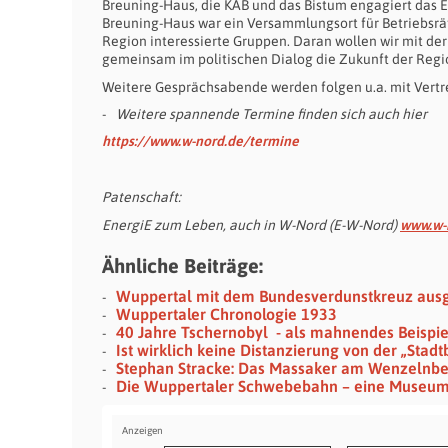
Breuning-Haus, die KAB und das Bistum engagiert das E
Breuning-Haus war ein Versammlungsort für Betriebsräte
Region interessierte Gruppen. Daran wollen wir mit de
gemeinsam im politischen Dialog die Zukunft der Regi
Weitere Gesprächsabende werden folgen u.a. mit Vertr
Weitere spannende Termine finden sich auch hier
https://www.w-nord.de/termine
Patenschaft:
EnergiE zum Leben, auch in W-Nord (E-W-Nord)
www.w-
Ähnliche Beiträge:
Wuppertal mit dem Bundesverdunstkreuz aus
Wuppertaler Chronologie 1933
40 Jahre Tschernobyl - als mahnendes Beispie
Ist wirklich keine Distanzierung von der „Stadt
Stephan Stracke: Das Massaker am Wenzelnb
Die Wuppertaler Schwebebahn – eine Museu