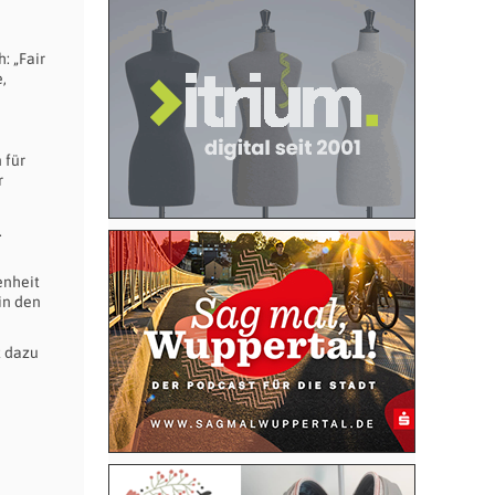
h: „Fair
,
 für
r
.
enheit
in den
t dazu