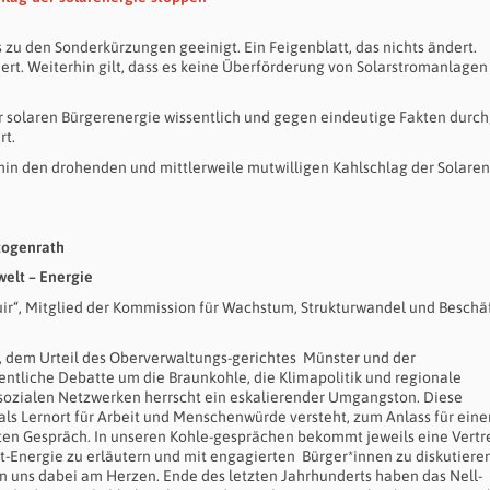
 zu den Sonderkürzungen geeinigt. Ein Feigenblatt, das nichts ändert.
rt. Weiterhin gilt, dass es keine Überförderung von Solarstromanlagen
 solaren Bürgerenergie wissentlich und gegen eindeutige Fakten durch
rt.
hin den drohenden und mittlerweile mutwilligen Kahlschlag der Solare
rzogenrath
welt – Energie
Buir“, Mitglied der Kommission für Wachstum, Strukturwandel und Beschä
 dem Urteil des Oberverwaltungs-gerichtes Münster und der
entliche Debatte um die Braunkohle, die Klimapolitik und regionale
 sozialen Netzwerken herrscht ein eskalierender Umgangston. Diese
als Lernort für Arbeit und Menschenwürde versteht, zum Anlass für eine
ten Gespräch. In unseren Kohle-gesprächen bekommt jeweils eine Vertre
t-Energie zu erläutern und mit engagierten Bürger*innen zu diskutieren
n uns dabei am Herzen. Ende des letzten Jahrhunderts haben das Nell-