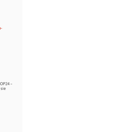
n-
COP24 –
 sie