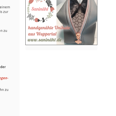
u einem
s zur
en zu
 der
egen-
ihn zu