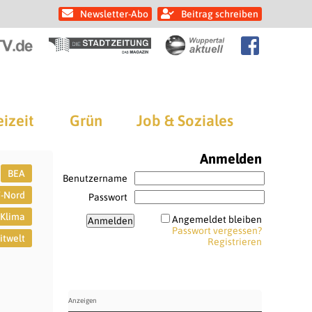
Newsletter-Abo
Beitrag schreiben
eizeit
Grün
Job & Soziales
Anmelden
BEA
Benutzername
-Nord
Passwort
Klima
Angemeldet bleiben
Passwort vergessen?
itwelt
Registrieren