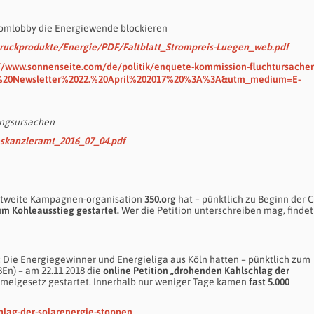
tomlobby die Energiewende blockieren
Druckprodukte/Energie/PDF/Faltblatt_Strompreis-Luegen_web.pdf
//www.sonnenseite.com/de/politik/enquete-kommission-fluchtursache
e%20Newsletter%2022.%20April%202017%20%3A%3A&utm_medium=E-
lingsursachen
eskanzleramt_2016_07_04.pdf
eltweite Kampagnen-organisation
350.org
hat – pünktlich zu Beginn der 
um Kohleausstieg gestartet.
Wer die Petition unterschreiben mag, findet
: Die Energiegewinner und Energieliga aus Köln hatten – pünktlich zum
En) – am 22.11.2018 die
online Petition „drohenden Kahlschlag der
elgesetz gestartet. Innerhalb nur weniger Tage kamen
fast 5.000
hlag-der-solarenergie-stoppen