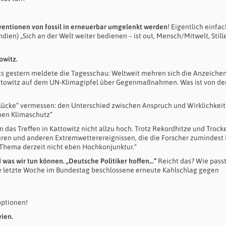
entionen von fossil in erneuerbar umgelenkt werden
! Eigentlich einfac
dien) „Sich an der Welt weiter bedienen – ist out, Mensch/Mitwelt, Stille
owitz.
ts gestern meldete die Tagesschau: Weltweit mehren sich die Anzeichen
attowitz auf dem UN-Klimagipfel über Gegenmaßnahmen. Was ist von de
malücke“ vermessen: den Unterschied zwischen Anspruch und Wirklichkeit
hen Klimaschutz“
n das Treffen in Kattowitz nicht allzu hoch. Trotz Rekordhitze und Trock
uren und anderen Extremwetterereignissen, die die Forscher zumindest 
hema derzeit nicht eben Hochkonjunktur.“
 was wir tun können. „Deutsche Politiker hoffen…“
Reicht das? Wie pass
re letzte Woche im Bundestag beschlossene erneute Kahlschlag gegen
optionen!
vien.