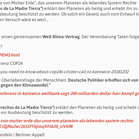
tz von Mutter Erde“, das unserem Planeten als lebendes System Rechte
s de La Madre Tierra“)
erklärt den Planeten als heilig und erhebt ihn z
sbeutung beschützt zu werden. Ob solch ein Gesetz auch vom Entwurf bi
en Versuch wäre es wert…
auf einen gemeinsamen
Welt-Klima-Vertrag
. Der Vereinbarung Taten folg
t?
78343.html
erenz COP24
you-need-to-know-about-cop24s-citizen-call-to-katowice-20181202
e Überlebensfrage der Menschheit.
Deutsche Politiker erhoffen sich von
f gegen den Klimawandel.“
nferenz-in-katowice-weltbank-sagt-200-milliarden-dollar-fuer-kampf-g
erechos de La Madre Tierra“)
erklärt den Planeten als heilig und erhebt 
 vor Ausbeutung beschützt zu werden.
z-von-mutter-erde-das-unserem-planeten-als-lebendes-system-rechte-
QjNu2wc1k51FY6jiosjXFsb20_UVk98
ndeln | Berliner Appell