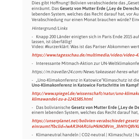
Dies gibt Hoffnung! Bolivien verabschiedete das „Gese
einräumt. Das
Gesetz von Mutter Erde („Ley de Derecho
lebenden System, welches das Recht darauf hat, vor Au
Verabschiedung nur einen Monat brauchen würde? Ein
Hintergrund/Links
Knapp 200 Länder einigten sich in Paris Ende 2015 
lassen, ist überfällig!
Video: #kurzerklärt: Was ist das Pariser Abkommen wer
https://www.tagesschau.de/multimedia/video/video-4
Interessante Mitmach-Aktion zur UN-Weltklimakonf
https://m.traveller24.com/News/takeaseat-heres-what-
„Uno-Klimakonferenz in Katowice“Klimaschutz ist di
Uno-Klimakonferenz in Katowice Fortschritte im Kamp
http://www.spiegel.de/wissenschaft/natur/uno-klimako
klimawandel-zu-a-1241585.html
Das bolivianische
Gesetz von Mutter Erde („Ley de D
einem lebenden System, welches das Recht darauf hat,
https://unserplanet.net/bolivien-verabschiedet-geset
einraumt?fbclid=IwAR3HARUiuMkNO8Vm_3hNYrQ8VKEJ
Klimaneutral handeln | CO2-neutral | Klimaschutz | ha