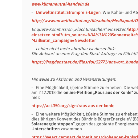
www.klimaneutral-handeln.de
Umweltinstitut: Strompreis-Lügen
: Wie Kohle- und A
http://www.umweltinstitut.org/fileadmin/Mediapool/
Enquete-Kommission „Fluchtursachen“ einsetzen!
http:
einsetzen.html?utm_source=%3A%3A%20Sonnenseit
Mail&utm_campaign=Newsletter
Leider nicht mehr abrufbar ist dieser link:
Die Antwort an eine Frag-den-Staat-Anfrage zu Flücht
https://fragdenstaat.de/files/foi/52771/antwort_bund
Hinweise zu Aktionen und Veranstaltungen:
Eine Möglichkeit, (s)eine Stimme zu erheben: Die w
am 2.12.2018 die
online-Petition „Raus aus der Kohle“ z
hier:
https://act.350.org/sign/raus-aus-der-kohle
Eine weitere Möglichkeit, (s)eine Stimme zu erheben
diesjährigen Konvent des Bündnis BürgerEnergie eV (BB
Solarenergie stoppen“
gegen das geplante Energiesamm
Unterschriften
zusammen.
https://weact.campact.de/petitions/drohenden-kahlsc