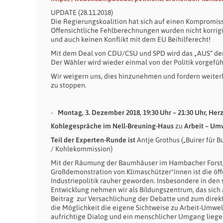
UPDATE (28.11.2018)
Die Regierungskoalition hat sich auf einen Kompromiss
Offensichtliche Fehlberechnungen wurden nicht korrigie
und auch keinen Konflikt mit dem EU Beihilferecht!
Mit dem Deal von CDU/CSU und SPD wird das „AUS“ der
Der Wähler wird wieder einmal von der Politik vorgefüh
Wir weigern uns, dies hinzunehmen und fordern weiter
zu stoppen.
Montag, 3. Dezember 2018, 19:30 Uhr – 21:30 Uhr, He
Kohlegespräche im Nell-Breuning-Haus
zu
Arbeit – Um
Teil der Experten-Runde ist
Antje Grothus („Buirer für 
/ Kohlekommission)
Mit der Räumung der Baumhäuser im Hambacher Forst,
Großdemonstration von Klimaschützer*innen ist die öff
Industriepolitik rauher geworden. Insbesondere in den
Entwicklung nehmen wir als Bildungszentrum, das sich 
Beitrag zur Versachlichung der Debatte und zum direk
die Möglichkeit die eigene Sichtweise zu Arbeit-Umwel
aufrichtige Dialog und ein menschlicher Umgang liege