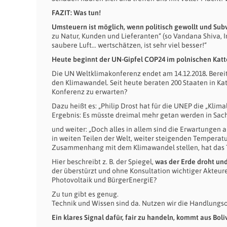
FAZIT: Was tun!
Umsteuern ist möglich, wenn politisch gewollt
und Subv
zu Natur, Kunden und Lieferanten“ (so Vandana Shiva, In
saubere Luft… wertschätzen, ist sehr viel besser!“
Heute beginnt der
UN-Gipfel COP24 im polnischen Katt
Die UN Weltklimakonferenz endet am 14.12.2018
.
Berei
den Klimawandel. Seit heute beraten 200 Staaten in K
Konferenz zu erwarten?
Dazu heißt es: „Philip Drost hat für die UNEP die „Kli
Ergebnis: Es müsste dreimal mehr getan werden in Sac
und weiter: „Doch alles in allem sind die Erwartungen a
in weiten Teilen der Welt, weiter steigenden Temperat
Zusammenhang mit dem Klimawandel stellen, hat das T
Hier beschreibt z. B. der Spiegel,
was der Erde droht und
der überstürzt und ohne Konsultation wichtiger Akteu
Photovoltaik und BürgerEnergiE?
Zu tun gibt es genug.
Technik und Wissen sind da. Nutzen wir die Handlungs
Ein klares Signal dafür, fair zu handeln, kommt aus Boli