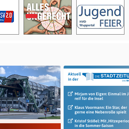
Aktuell
in der
Mirjam von Eigen: Einmal im 
reif für die Insel
Klaus Voormann: Ein Star, der
gerne eine Nebenrolle spielt
Kristof Stößel: Mit ‚Hitzeperio
in die Sommer-Saison