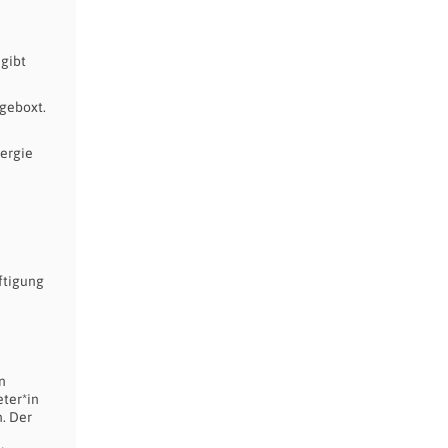
 gibt
geboxt.
nergie
ftigung
n
ter*in
. Der