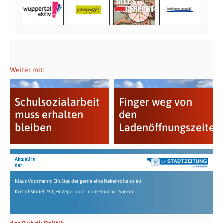
Weiter mit:
Schulsozialarbeit
Finger weg von
muss erhalten
den
bleiben
Ladenöffnungszeiten
Aktuell in
der
Klaus Voormann: Ein Star, der gerne eine Nebenrolle spielt
Kristof Stößel: Mit ‚Hitzeperiode‘ in die Sommer-Saison
der Rubrik Politik