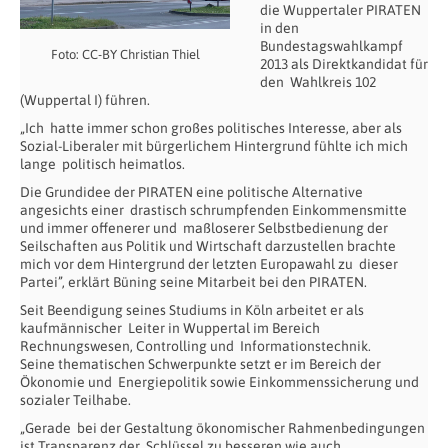
die Wuppertaler PIRATEN
in den
Bundestagswahlkampf
Foto: CC-BY Christian Thiel
2013 als Direktkandidat für
den Wahlkreis 102
(Wuppertal I) führen.
„Ich hatte immer schon großes politisches Interesse, aber als
Sozial-Liberaler mit bürgerlichem Hintergrund fühlte ich mich
lange politisch heimatlos.
Die Grundidee der PIRATEN eine politische Alternative
angesichts einer drastisch schrumpfenden Einkommensmitte
und immer offenerer und maßloserer Selbstbedienung der
Seilschaften aus Politik und Wirtschaft darzustellen brachte
mich vor dem Hintergrund der letzten Europawahl zu dieser
Partei”, erklärt Büning seine Mitarbeit bei den PIRATEN.
Seit Beendigung seines Studiums in Köln arbeitet er als
kaufmännischer Leiter in Wuppertal im Bereich
Rechnungswesen, Controlling und Informationstechnik.
Seine thematischen Schwerpunkte setzt er im Bereich der
Ökonomie und Energiepolitik sowie Einkommenssicherung und
sozialer Teilhabe.
„Gerade bei der Gestaltung ökonomischer Rahmenbedingungen
ist Transparenz der Schlüssel zu besseren wie auch