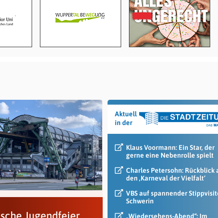
Aktuell
in der
Klaus Voormann: Ein Star, der
gerne eine Nebenrolle spielt
Charles Petersohn: Rückblick 
den ‚Karneval der Vielfalt‘
VBS auf spannender Stippvisit
Schwerin
ische Jugendfeier
„Wiedersehens-Abend“: Im