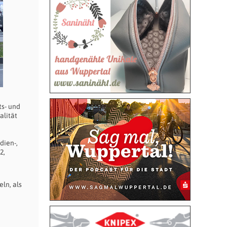
ts- und
alität
dien-,
2,
ln, als