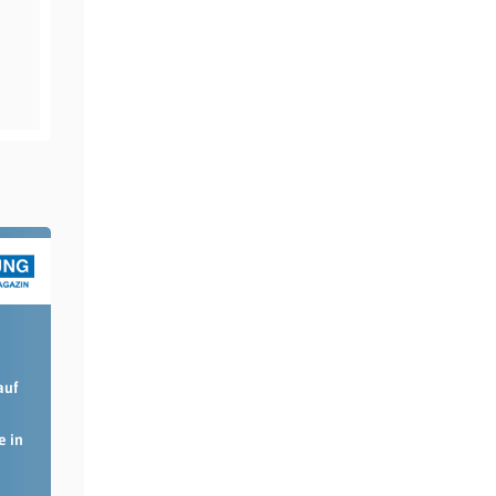
auf
e in