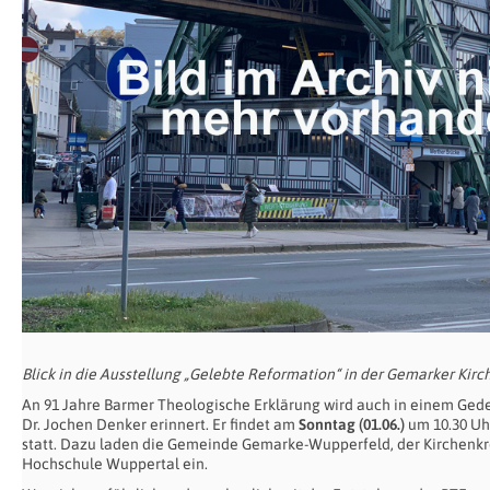
Blick in die Ausstellung „Gelebte Reformation“ in der Gemarker Kirc
An 91 Jahre Barmer Theologische Erklärung wird auch in einem Gede
Dr. Jochen Denker erinnert. Er findet am
Sonntag (01.06.)
um 10.30 Uh
statt. Dazu laden die Gemeinde Gemarke-Wupperfeld, der Kirchenkre
Hochschule Wuppertal ein.