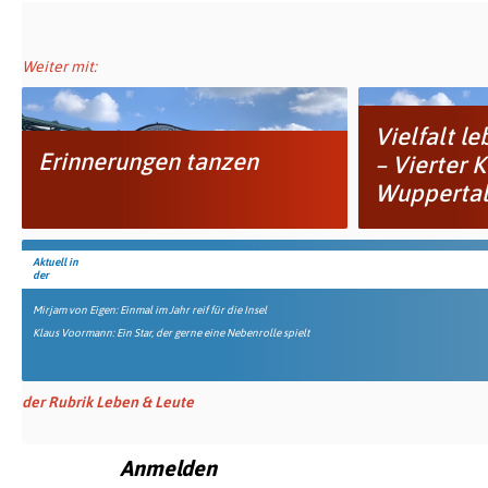
Weiter mit:
Vielfalt l
Erinnerungen tanzen
– Vierter 
Wuppertal •
Aktuell in
der
Mirjam von Eigen: Einmal im Jahr reif für die Insel
Klaus Voormann: Ein Star, der gerne eine Nebenrolle spielt
der Rubrik Leben & Leute
Anmelden