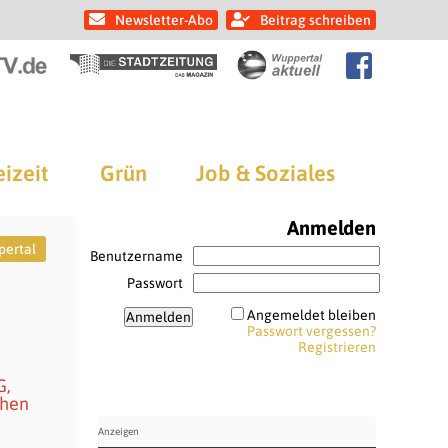
Newsletter-Abo
Beitrag schreiben
eizeit
Grün
Job & Soziales
Anmelden
ertal
Benutzername
Passwort
Angemeldet bleiben
Passwort vergessen?
Registrieren
G,
chen