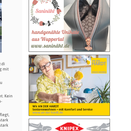
.di
g mit
zu
t. Kein
n-
legt,
stark
stark