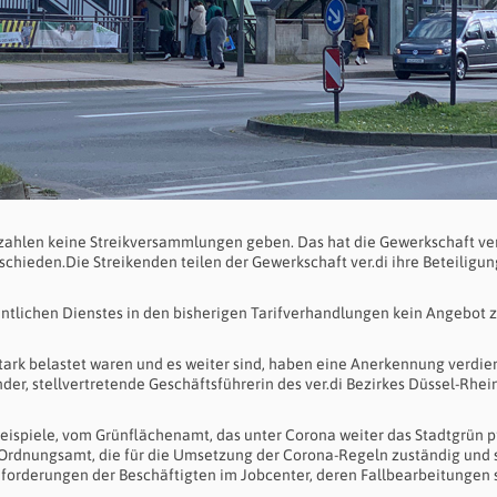
zahlen keine Streikversammlungen geben. Das hat die Gewerkschaft ver
schieden.Die Streikenden teilen der Gewerkschaft ver.di ihre Beteiligun
ffentlichen Dienstes in den bisherigen Tarifverhandlungen kein Angebot 
tark belastet waren und es weiter sind, haben eine Anerkennung verdien
nder, stellvertretende Geschäftsführerin des ver.di Bezirkes Düssel-Rhei
eispiele, vom Grünflächenamt, das unter Corona weiter das Stadtgrün pf
Ordnungsamt, die für die Umsetzung der Corona-Regeln zuständig und 
orderungen der Beschäftigten im Jobcenter, deren Fallbearbeitungen 