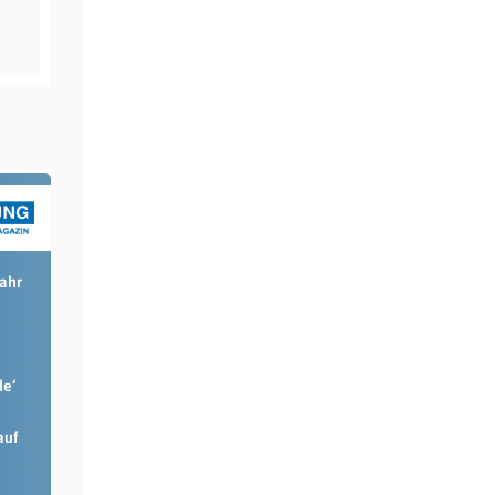
Jahr
de‘
auf