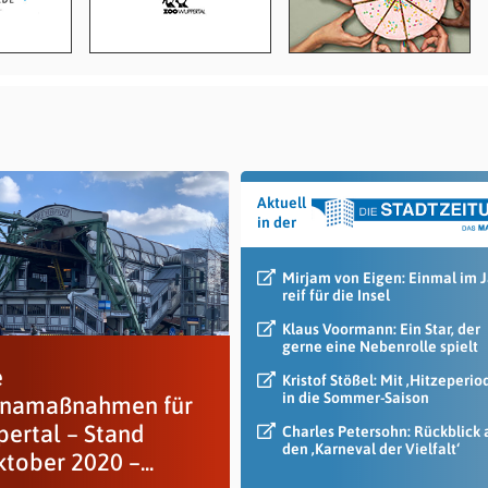
Aktuell
in der
Mirjam von Eigen: Einmal im 
reif für die Insel
Klaus Voormann: Ein Star, der
gerne eine Nebenrolle spielt
e
Kristof Stößel: Mit ‚Hitzeperio
in die Sommer-Saison
namaßnahmen für
ertal – Stand
Charles Petersohn: Rückblick 
den ‚Karneval der Vielfalt‘
tober 2020 –...