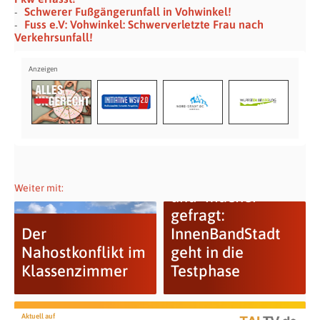
Schwerer Fußgängerunfall in Vohwinkel!
Fuss e.V: Vohwinkel: Schwerverletzte Frau nach
Verkehrsunfall!
Stadtmacherinnen
Weiter mit:
und -macher
gefragt:
Der
InnenBandStadt
Nahostkonflikt im
geht in die
Klassenzimmer
Testphase
Aktuell auf