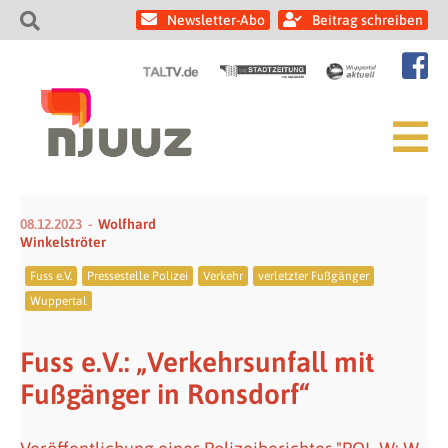
Newsletter-Abo
Beitrag schreiben
08.12.2023
Wolfhard
Winkelströter
Fuss e.V.
Pressestelle Polizei
Verkehr
verletzter Fußgänger
Wuppertal
Fuss e.V.: „Verkehrsunfall mit
Fußgänger in Ronsdorf“