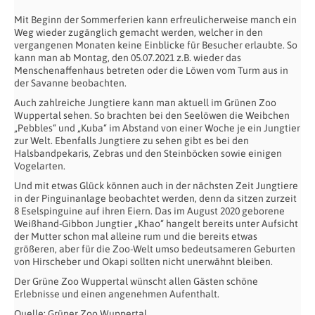
Mit Beginn der Sommerferien kann erfreulicherweise manch ein
Weg wieder zugänglich gemacht werden, welcher in den
vergangenen Monaten keine Einblicke für Besucher erlaubte. So
kann man ab Montag, den 05.07.2021 z.B. wieder das
Menschenaffenhaus betreten oder die Löwen vom Turm aus in
der Savanne beobachten.
Auch zahlreiche Jungtiere kann man aktuell im Grünen Zoo
Wuppertal sehen. So brachten bei den Seelöwen die Weibchen
„Pebbles“ und „Kuba“ im Abstand von einer Woche je ein Jungtier
zur Welt. Ebenfalls Jungtiere zu sehen gibt es bei den
Halsbandpekaris, Zebras und den Steinböcken sowie einigen
Vogelarten.
Und mit etwas Glück können auch in der nächsten Zeit Jungtiere
in der Pinguinanlage beobachtet werden, denn da sitzen zurzeit
8 Eselspinguine auf ihren Eiern. Das im August 2020 geborene
Weißhand-Gibbon Jungtier „Khao“ hangelt bereits unter Aufsicht
der Mutter schon mal alleine rum und die bereits etwas
größeren, aber für die Zoo-Welt umso bedeutsameren Geburten
von Hirscheber und Okapi sollten nicht unerwähnt bleiben.
Der Grüne Zoo Wuppertal wünscht allen Gästen schöne
Erlebnisse und einen angenehmen Aufenthalt.
Quelle: Grüner Zoo Wuppertal