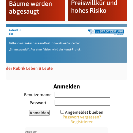
Preiswillkür und
Bäume werden
hohes Risiko
abgesaugt
Aktuell in
der
Bethesda-Krankenhaus eröffnet innovatives Callcenter
„Sinneswandel“: Aus einer Vision wird ein Kunst-Projekt
der Rubrik Leben & Leute
Anmelden
Benutzername
Passwort
Angemeldet bleiben
Passwort vergessen?
Registrieren