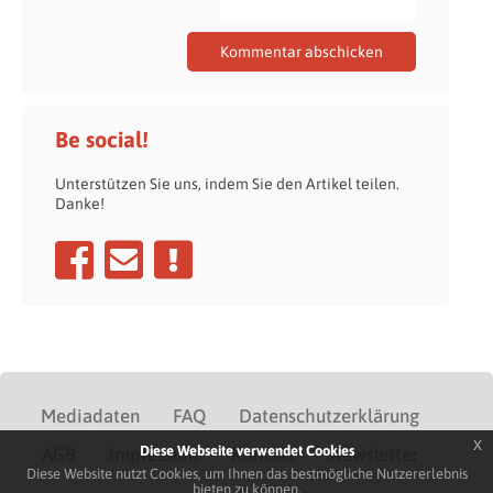
Be social!
Unterstützen Sie uns, indem Sie den Artikel teilen.
Danke!
Mediadaten
FAQ
Datenschutzerklärung
x
Diese Webseite verwendet Cookies
AGB
Impressum
Kontakt
Newsletter
Diese Website nutzt Cookies, um Ihnen das bestmögliche Nutzererlebnis
bieten zu können.