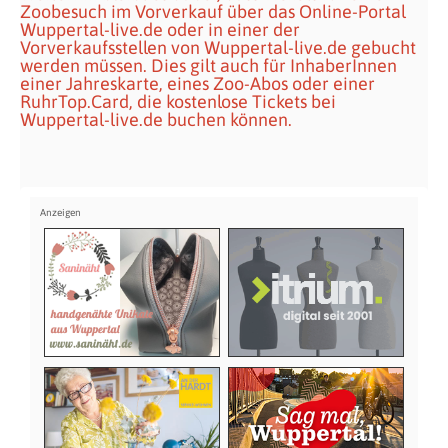
Zoobesuch im Vorverkauf über das Online-Portal
Wuppertal-live.de oder in einer der
Vorverkaufsstellen von Wuppertal-live.de gebucht
werden müssen. Dies gilt auch für InhaberInnen
einer Jahreskarte, eines Zoo-Abos oder einer
RuhrTop.Card, die kostenlose Tickets bei
Wuppertal-live.de buchen können.