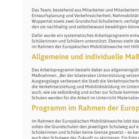
Das Team, bestehend aus Mitarbeiter und Mitarbeiter
Entwurfsplanung und Verkehrssicherheit, Nahmobilität
Wuppertal sowie zwei Grundschul-Schulleitern, verfolg
den sie nachhaltig und selbstbewusst bewältigen könn
Dafür wurde ein systematisches Arbeitsprogramm entwic
Schülerinnen und Schülern unterstützt. Ebenso steht d
im Rahmen der Europäischen Mobilitätswoche mit Hilfe 
Allgemeine und individuelle M
Das Arbeitsprogramm besteht dabei aus allgemeingülti
Maßnahmen. „Bei der bilateralen Unterstützung setzen
Ausgangslage verbessert die Stadt die Verkehrssicherhei
die Verkehrserziehung und Mobilitätsbildung im Unterr
auch, wie sie selbständig und sicher zur Schule komme
Schulen werden für die Arbeit im Unterricht Materialien
Programm im Rahmen der Europ
Im Rahmen der Europäischen Mobilitätswoche lobt das 
sollen die Grundschulen den jeweiligen Schulweg auf ei
Schülerinnen und Schüler keine Grenze gesetzt – es k
auch den Schulweg der Zukunft zu skizzieren. Ein Foto