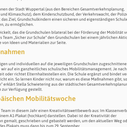
innen der Stadt Wuppertal (aus den Bereichen Gesamtverkehrsplanung,
 und Klimaschutz), dem Kinderschutzbund, der Verkehrswacht, der Poliz
t das Ziel, Grundschulkindern einen sicheren und eigenständigen Schul
en, zu ermöglichen.
kelt, das die Grundschulen bilateral bei der Förderung der Mobilität 
as Team „Sicher zur Schule“ den Grundschulen bei einem jährlichen Akti
von Ideen und Materialien zur Seite.
aßnahmen
gen und individuellen auf die jeweiligen Grundschulen zugeschnitten
 wir auf ein ganzheitliches schulisches Mobilitätsmanagement. Je nach
t oder richtet Elternhaltestellen ein. Die Schule ergänzt und bindet ve
icht ein. So lernen Kinder nicht nur, warum es diese Maßnahmen gibt, s
n“ erklärt Stella Schwietering aus der städtischen Gesamtverkehrsplanu
 zur Verfügung gestellt.
äischen Mobilitätswoche
Team in diesem Jahr einen Kreativitätswettbewerb aus: Im Klassenver
nem A1-Plakat (hochkant) darstellen. Dabei ist der Kreativität der
ann gemalt, geschrieben und gebastelt werden, um den aktuellen Weg o
 des Plakats muss dann bis zum 29. September