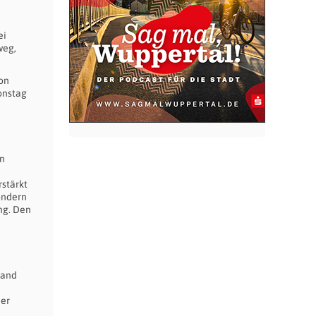
ei
weg,
von
onstag
en
rstärkt
ondern
ng. Den
band
der