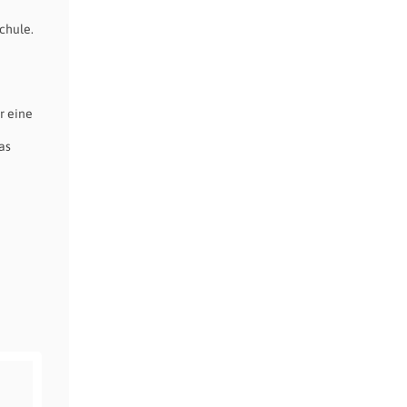
chule.
r eine
as