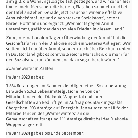
arm gilt, die Wohnungslosigkeit ist gestiegen, und wir sehen hier
immer mehr Menschen, die betteln, Flaschen sammeln und bei
der Tafel anstehen. Gerade jetzt brauchen wir eine effektive
Armutsbekämpfung und einen starken Sozialstaat“, betont
Bärbel Hoffmann und ergänzt: „Wer nichts gegen Armut
unternimmt, gefährdet den sozialen Frieden in diesem Land.“
Zum „Internationalen Tag zur Überwindung der Armut“ hat die
Geschäftsführerin der Diakonie noch ein weiteres Anliegen: „Wir
sollten nicht nur über Armut, sondern auch über Reichtum reden.
In Deutschland gibt es sehr viele reiche Menschen, die mehr für
den Sozialstaat tun könnten und dazu sogar bereit wären.“
#wärmewinter in Zahlen
Im Jahr 2023 gab es:
1.664 Beratungen im Rahmen der Allgemeinen Sozialberatung.
Es wurden 5.061 Lebensmittelgutscheine von den
Mitarbeitenden der Diakonie Wuppertal und ihren
Gesellschaften an Bedürftige im Auftrag des Stärkungspakts
übergeben. 208 Anträge auf Energiehilfen wurden mit Hilfe der
Mitarbeitenden des „Wärmewinters“ an die
Gemeinschaftsstiftung und 111 Anträge direkt bei der Diakonie
Wuppertal gestellt.
Im Jahr 2024 gab es bis Ende September: