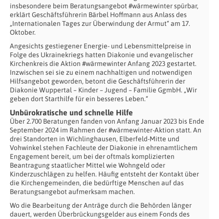
insbesondere beim Beratungsangebot #wärmewinter spürbar,
erklärt Geschäftsführerin Bärbel Hoffmann aus Anlass des
„Internationalen Tages zur Überwindung der Armut“ am 17.
Oktober.
Angesichts gestiegener Energie- und Lebensmittelpreise in
Folge des Ukrainekriegs hatten Diakonie und evangelischer
Kirchenkreis die Aktion #wärmewinter Anfang 2023 gestartet.
Inzwischen sei sie zu einem nachhaltigen und notwendigen
Hilfsangebot geworden, betont die Geschäftsführerin der
Diakonie Wuppertal – Kinder – Jugend – Familie GgmbH. „Wir
geben dort Starthilfe für ein besseres Leben.“
Unbürokratische und schnelle Hilfe
Über 2.700 Beratungen fanden von Anfang Januar 2023 bis Ende
September 2024 im Rahmen der #wärmewinter-Aktion statt. An
drei Standorten in Wichlinghausen, Elberfeld-Mitte und
Vohwinkel stehen Fachleute der Diakonie in ehrenamtlichem
Engagement bereit, um bei der oftmals komplizierten
Beantragung staatlicher Mittel wie Wohngeld oder
Kinderzuschlägen zu helfen. Häufig entsteht der Kontakt über
die Kirchengemeinden, die bedürftige Menschen auf das
Beratungsangebot aufmerksam machen.
Wo die Bearbeitung der Anträge durch die Behörden länger
dauert, werden Überbrückungsgelder aus einem Fonds des