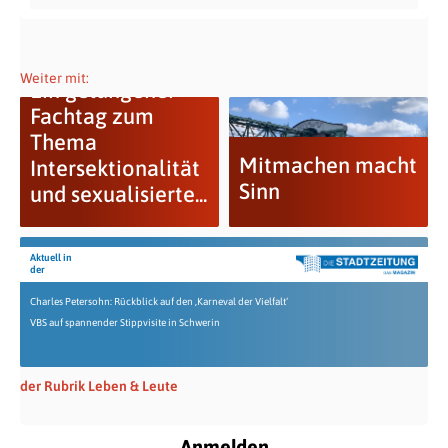
Weiter mit:
Ein gelungener
Fachtag zum
Thema
Mitmachen macht
Intersektionalität
Sinn
und sexualisierte...
Aktuell in
der
Charles Petersohn: Rückblick auf den ‚Karneval der Vielfalt‘
VBS auf spannender Stippvisite in Schwerin
der Rubrik Leben & Leute
Anmelden