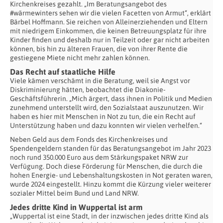
Kirchenkreises gezahlt. „Im Beratungsangebot des
#wärmewinters sehen wir die vielen Facetten von Armut“, erklärt
Bärbel Hoffmann. Sie reichen von Alleinerziehenden und Eltern
mit niedrigem Einkommen, die keinen Betreuungsplatz für ihre
Kinder finden und deshalb nur in Teilzeit oder gar nicht arbeiten
können, bis hin zu älteren Frauen, die von ihrer Rente die
gestiegene Miete nicht mehr zahlen können.
Das Recht auf staatliche Hilfe
Viele kämen verschämt in die Beratung, weil sie Angst vor
Diskriminierung hätten, beobachtet die Diakonie-
Geschäftsführerin. „Mich ärgert, dass ihnen in Politik und Medien
zunehmend unterstellt wird, den Sozialstaat auszunutzen. Wir
haben es hier mit Menschen in Not zu tun, die ein Recht auf
Unterstützung haben und dazu konnten wir vielen verhelfen.“
Neben Geld aus dem Fonds des Kirchenkreises und
Spendengeldern standen für das Beratungsangebot im Jahr 2023
noch rund 350.000 Euro aus dem Stärkungspaket NRW zur
Verfügung. Doch diese Förderung für Menschen, die durch die
hohen Energie- und Lebenshaltungskosten in Not geraten waren,
wurde 2024 eingestellt. Hinzu kommt die Kürzung vieler weiterer
sozialer Mittel beim Bund und Land NRW.
Jedes dritte Kind in Wuppertal ist arm
„Wuppertal ist eine Stadt, in der inzwischen jedes dritte Kind als