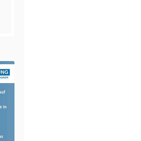
auf
e in
as