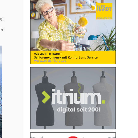
ng
er