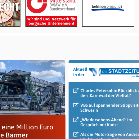
Aktuell
in der
Charles Petersohn: Rückblick 
den ‚Karneval der Vielfalt‘
VBS auf spannender Stippvisit
Schwerin
„Wiedersehens-Abend“: Im
Gespräch mit Kunst
 eine Million Euro
die Barmer
Als die Motor-Säge von Andre