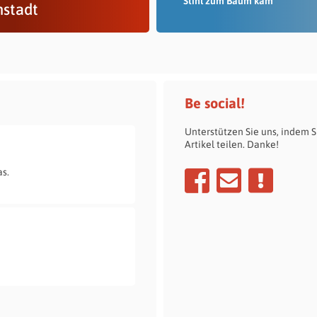
Stihl zum Baum kam
nstadt
Be social!
Unterstützen Sie uns, indem S
Artikel teilen. Danke!
s.