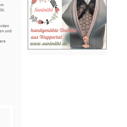
um
lt.
erden
hen und
here