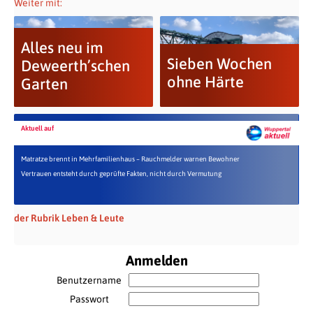
Weiter mit:
Alles neu im
Sieben Wochen
Deweerth’schen
ohne Härte
Garten
Aktuell auf
Matratze brennt in Mehrfamilienhaus – Rauchmelder warnen Bewohner
Vertrauen entsteht durch geprüfte Fakten, nicht durch Vermutung
der Rubrik Leben & Leute
Anmelden
Benutzername
Passwort