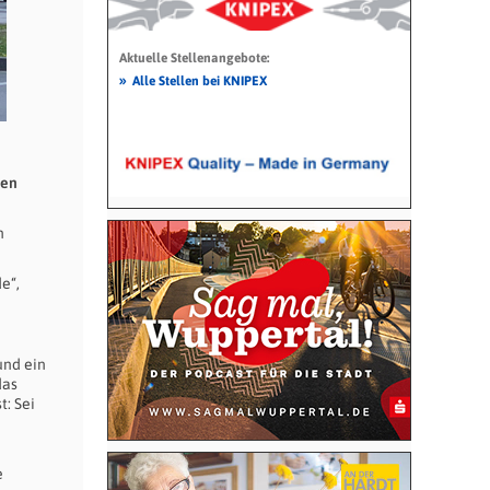
Aktuelle Stellenangebote:
»
Alle Stellen bei KNIPEX
gen
n
e“,
und ein
das
t: Sei
e