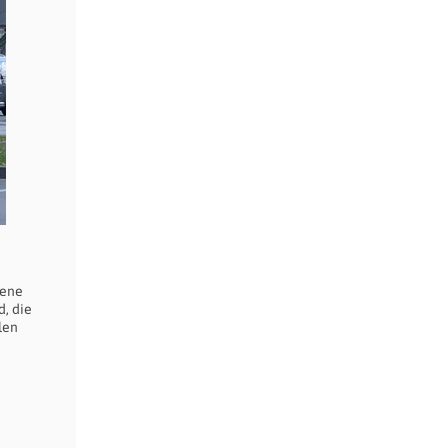
dene
, die
len