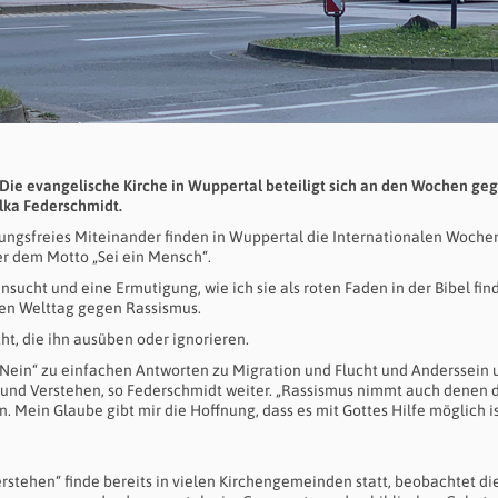
 Die evangelische Kirche in Wuppertal beteiligt sich an den Wochen ge
lka Federschmidt.
erungsfreies Miteinander finden in Wuppertal die Internationalen Woche
er dem Motto „Sei ein Mensch“.
hnsucht und eine Ermutigung, wie ich sie als roten Faden in der Bibel find
gen Welttag gegen Rassismus.
, die ihn ausüben oder ignorieren.
 „Nein“ zu einfachen Antworten zu Migration und Flucht und Anderssein 
g und Verstehen, so Federschmidt weiter. „Rassismus nimmt auch denen 
 Mein Glaube gibt mir die Hoffnung, dass es mit Gottes Hilfe möglich is
rstehen“ finde bereits in vielen Kirchengemeinden statt, beobachtet di