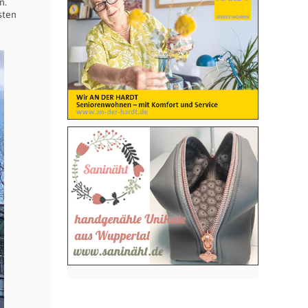
n.
sten