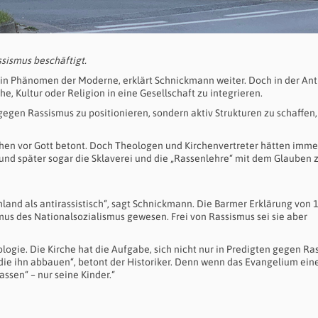
sismus beschäftigt.
in Phänomen der Moderne, erklärt Schnickmann weiter. Doch in der Ant
e, Kultur oder Religion in eine Gesellschaft zu integrieren.
 gegen Rassismus zu positionieren, sondern aktiv Strukturen zu schaffen,
chen vor Gott betont. Doch Theologen und Kirchenvertreter hätten imme
nd später sogar die Sklaverei und die „Rassenlehre“ mit dem Glauben 
land als antirassistisch“, sagt Schnickmann. Die Barmer Erklärung von 1
mus des Nationalsozialismus gewesen. Frei von Rassismus sei sie aber
eologie. Die Kirche hat die Aufgabe, sich nicht nur in Predigten gegen R
, die ihn abbauen“, betont der Historiker. Denn wenn das Evangelium ein
assen“ – nur seine Kinder.“