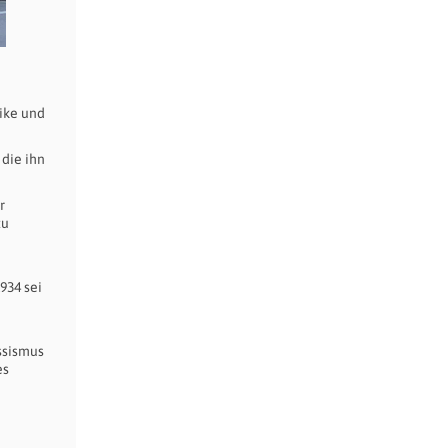
ike und
 die ihn
r
zu
934 sei
assismus
es