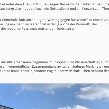
rd es unter dem Titel „90 Minuten gegen Rassismus“ ein internatives P
 zur Jungschar – geben. Auch ein Gottesdienst und ein Konzert zum The
er Gemeinde, lädt am heutigen „Welttag gegen Rassismus“ zu einem Vor
lärung ein. Denn ausgerechnet in der „Epoche der Vernunft“, der
 der moderne Rassismus entstanden, berichtet er.
 klassifizierbar seien, begannen Philosophen und Wissenschaftler, auch
urde ein vermeintlicher Zusammenhang zwischen äußeren Merkmalen un
r keine bloße Theorie, sondern eng mit der wirtschaftlichen Realität de