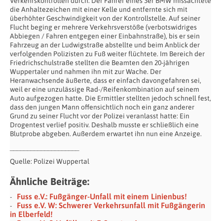
Verkehrskontrollen durch. Der Fahrer eines 3er BMW missachtete
die Anhaltezeichen mit einer Kelle und entfernte sich mit
überhöhter Geschwindigkeit von der Kontrollstelle. Auf seiner
Flucht beging er mehrere Verkehrsverstöße (verbotswidriges
Abbiegen / Fahren entgegen einer Einbahnstraße), bis er sein
Fahrzeug an der Ludwigstraße abstellte und beim Anblick der
verfolgenden Polizisten zu Fuß weiter flüchtete. Im Bereich der
Friedrichschulstraße stellten die Beamten den 20-jährigen
Wuppertaler und nahmen ihn mit zur Wache. Der
Heranwachsende äußerte, dass er einfach davongefahren sei,
weil er eine unzulässige Rad-/Reifenkombination auf seinem
Auto aufgezogen hatte. Die Ermittler stellten jedoch schnell fest,
dass den jungen Mann offensichtlich noch ein ganz anderer
Grund zu seiner Flucht vor der Polizei veranlasst hatte: Ein
Drogentest verlief positiv. Deshalb musste er schließlich eine
Blutprobe abgeben. Außerdem erwartet ihn nun eine Anzeige.
____________________
Quelle: Polizei Wuppertal
Ähnliche Beiträge:
Fuss e.V.: Fußgänger-Unfall mit einem Linienbus!
Fuss e.V. W: Schwerer Verkehrsunfall mit Fußgängerin
in Elberfeld!