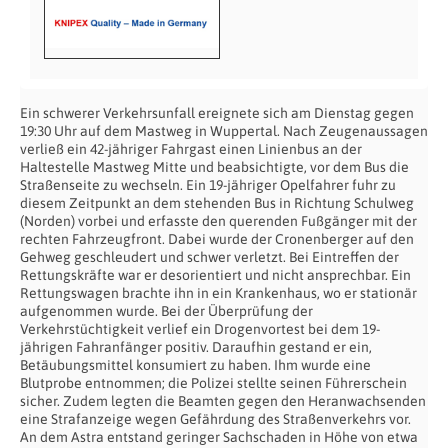
Ein schwerer Verkehrsunfall ereignete sich am Dienstag gegen
19:30 Uhr auf dem Mastweg in Wuppertal. Nach Zeugenaussagen
verließ ein 42-jähriger Fahrgast einen Linienbus an der
Haltestelle Mastweg Mitte und beabsichtigte, vor dem Bus die
Straßenseite zu wechseln. Ein 19-jähriger Opelfahrer fuhr zu
diesem Zeitpunkt an dem stehenden Bus in Richtung Schulweg
(Norden) vorbei und erfasste den querenden Fußgänger mit der
rechten Fahrzeugfront. Dabei wurde der Cronenberger auf den
Gehweg geschleudert und schwer verletzt. Bei Eintreffen der
Rettungskräfte war er desorientiert und nicht ansprechbar. Ein
Rettungswagen brachte ihn in ein Krankenhaus, wo er stationär
aufgenommen wurde. Bei der Überprüfung der
Verkehrstüchtigkeit verlief ein Drogenvortest bei dem 19-
jährigen Fahranfänger positiv. Daraufhin gestand er ein,
Betäubungsmittel konsumiert zu haben. Ihm wurde eine
Blutprobe entnommen; die Polizei stellte seinen Führerschein
sicher. Zudem legten die Beamten gegen den Heranwachsenden
eine Strafanzeige wegen Gefährdung des Straßenverkehrs vor.
An dem Astra entstand geringer Sachschaden in Höhe von etwa