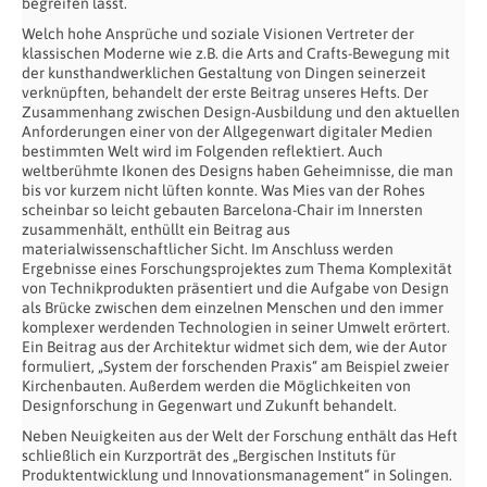
begreifen lässt.
Welch hohe Ansprüche und soziale Visionen Vertreter der
klassischen Moderne wie z.B. die Arts and Crafts-Bewegung mit
der kunsthandwerklichen Gestaltung von Dingen seinerzeit
verknüpften, behandelt der erste Beitrag unseres Hefts. Der
Zusammenhang zwischen Design-Ausbildung und den aktuellen
Anforderungen einer von der Allgegenwart digitaler Medien
bestimmten Welt wird im Folgenden reflektiert. Auch
weltberühmte Ikonen des Designs haben Geheimnisse, die man
bis vor kurzem nicht lüften konnte. Was Mies van der Rohes
scheinbar so leicht gebauten Barcelona-Chair im Innersten
zusammenhält, enthüllt ein Beitrag aus
materialwissenschaftlicher Sicht. Im Anschluss werden
Ergebnisse eines Forschungsprojektes zum Thema Komplexität
von Technikprodukten präsentiert und die Aufgabe von Design
als Brücke zwischen dem einzelnen Menschen und den immer
komplexer werdenden Technologien in seiner Umwelt erörtert.
Ein Beitrag aus der Architektur widmet sich dem, wie der Autor
formuliert, „System der forschenden Praxis“ am Beispiel zweier
Kirchenbauten. Außerdem werden die Möglichkeiten von
Designforschung in Gegenwart und Zukunft behandelt.
Neben Neuigkeiten aus der Welt der Forschung enthält das Heft
schließlich ein Kurzporträt des „Bergischen Instituts für
Produktentwicklung und Innovationsmanagement“ in Solingen.