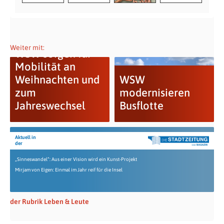
Weiter mit:
WSW sorgen für
Mobilität an
Weihnachten und
WSW
zum
modernisieren
Jahreswechsel
Busflotte
Aktuell in
der
„Sinneswandel“: Aus einer Vision wird ein Kunst-Projekt
Mirjam von Eigen: Einmal im Jahr reif für die Insel
der Rubrik Leben & Leute