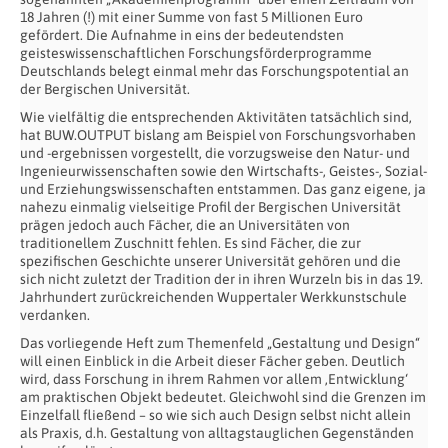
18 Jahren (!) mit einer Summe von fast 5 Millionen Euro
gefördert. Die Aufnahme in eins der bedeutendsten
geisteswissenschaftlichen Forschungsförderprogramme
Deutschlands belegt einmal mehr das Forschungspotential an
der Bergischen Universität.
Wie vielfältig die entsprechenden Aktivitäten tatsächlich sind,
hat BUW.OUTPUT bislang am Beispiel von Forschungsvorhaben
und -ergebnissen vorgestellt, die vorzugsweise den Natur- und
Ingenieurwissenschaften sowie den Wirtschafts-, Geistes-, Sozial-
und Erziehungswissenschaften entstammen. Das ganz eigene, ja
nahezu einmalig vielseitige Profil der Bergischen Universität
prägen jedoch auch Fächer, die an Universitäten von
traditionellem Zuschnitt fehlen. Es sind Fächer, die zur
spezifischen Geschichte unserer Universität gehören und die
sich nicht zuletzt der Tradition der in ihren Wurzeln bis in das 19.
Jahrhundert zurückreichenden Wuppertaler Werkkunstschule
verdanken.
Das vorliegende Heft zum Themenfeld „Gestaltung und Design“
will einen Einblick in die Arbeit dieser Fächer geben. Deutlich
wird, dass Forschung in ihrem Rahmen vor allem ‚Entwicklung‘
am praktischen Objekt bedeutet. Gleichwohl sind die Grenzen im
Einzelfall fließend – so wie sich auch Design selbst nicht allein
als Praxis, d.h. Gestaltung von alltagstauglichen Gegenständen