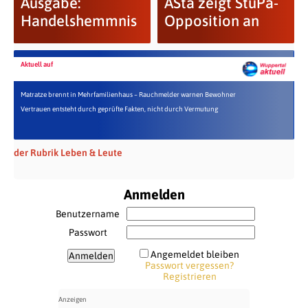
Ausgabe:
ASta zeigt StuPa-
Handelshemmnis
Opposition an
Aktuell auf
Matratze brennt in Mehrfamilienhaus – Rauchmelder warnen Bewohner
Vertrauen entsteht durch geprüfte Fakten, nicht durch Vermutung
der Rubrik Leben & Leute
Anmelden
Benutzername
Passwort
Angemeldet bleiben
Passwort vergessen?
Registrieren