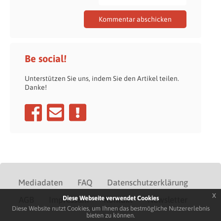
Be social!
Unterstützen Sie uns, indem Sie den Artikel teilen.
Danke!
Mediadaten
FAQ
Datenschutzerklärung
x
Diese Webseite verwendet Cookies
AGB
Impressum
Kontakt
Newsletter
Diese Website nutzt Cookies, um Ihnen das bestmögliche Nutzererlebnis
bieten zu können.