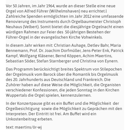
Vor 50 Jahren, im Jahr 1964, wurde an dieser Stelle eine neue
Orgel von Alfred Führer (Wilhelmshaven) neu errichtet.l
Zahlreiche Spenden ermöglichten im Jahr 2012 eine umfassende
Renovierung des Instruments durch Orgelbaumeister Christoph
Neuhaus (Velbert). Somit bietet die diesjährige Orgelnacht einen
würdigen Rahmen zur Feier des 50-jährigen Bestehen der
Führer-Orgel in der evangelischen Kirche Vohwinkels.
In diesem Jahr wirken mit: Christian Auhage, Detlev Bahr, Maria
Bennemann, Prof. Dr. Joachim Dorfmüller, Jens-Peter Enk, Patrick
Kampf, Wolfgang Kläsener, Bernd Köppen, Achim Maertins,
Sebastian Söder, Stefan Starnberger und Christina von Eynern.
Das Programm berücksichtigt breites Spektrum von Stilepochen
der Orgelmusik vom Barock über die Romantik bis Orgelmusik
des 20. Jahrhunderts aus Deutschland und Frankreich. Die
Zuhörer haben auf diese Weise die Möglichkeit, die Organisten
verschiedener Konfessionen, die jeden Sonntag in den Kirchen
Wuppertals die Orgel spielen, kennenzulernen.
In der Konzertpause gibt es ein Buffet und die Möglichkeit der
Orgelbesichtigung sowie die Möglichkeit zu Geprächen mit den
Interpreten. Der Eintritt ist frei. Am Buffet wird ein
Unkostenbeitrag erbeten.
text: maertins/ör-wj