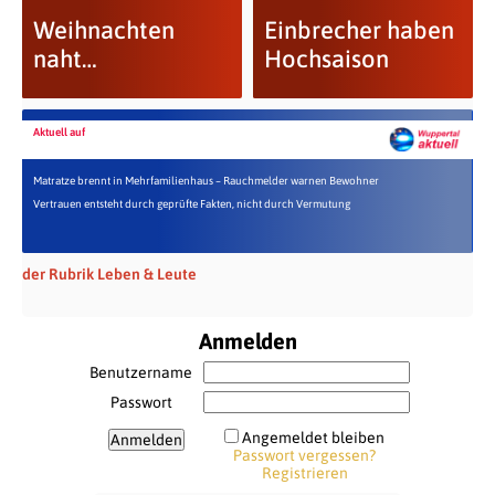
Weihnachten
Einbrecher haben
naht…
Hochsaison
Aktuell auf
Matratze brennt in Mehrfamilienhaus – Rauchmelder warnen Bewohner
Vertrauen entsteht durch geprüfte Fakten, nicht durch Vermutung
der Rubrik Leben & Leute
Anmelden
Benutzername
Passwort
Angemeldet bleiben
Passwort vergessen?
Registrieren