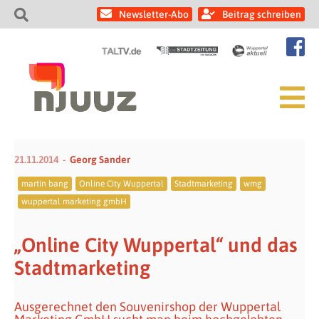
Newsletter-Abo
Beitrag schreiben
21.11.2014
Georg Sander
martin bang
Online City Wuppertal
Stadtmarketing
wmg
wuppertal marketing gmbH
„Online City Wuppertal“ und das
Stadtmarketing
Ausgerechnet den Souvenirshop der Wuppertal