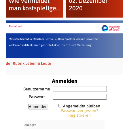
Wie vermeidet
02. Dezember
man kostspielige...
2020
Aktuell auf
Matratze brennt in Mehrfamilienhaus – Rauchmelder warnen Bewohner
Vertrauen entsteht durch geprüfte Fakten, nicht durch Vermutung
der Rubrik Leben & Leute
Anmelden
Benutzername
Passwort
Angemeldet bleiben
Passwort vergessen?
Registrieren