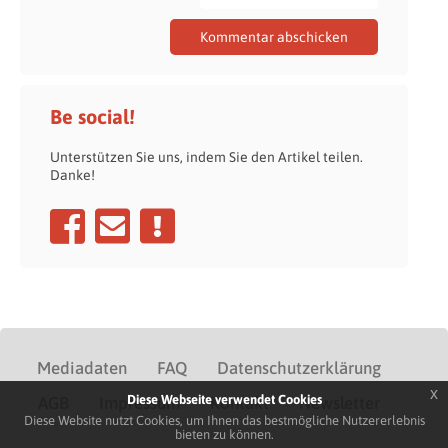
Be social!
Unterstützen Sie uns, indem Sie den Artikel teilen.
Danke!
Mediadaten
FAQ
Datenschutzerklärung
x
Diese Webseite verwendet Cookies
AGB
Impressum
Kontakt
Newsletter
Diese Website nutzt Cookies, um Ihnen das bestmögliche Nutzererlebnis
bieten zu können.