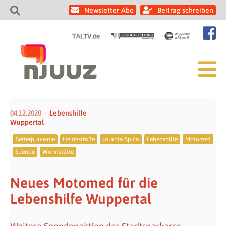
Newsletter-Abo
Beitrag schreiben
04.12.2020
Lebenshilfe
Wuppertal
Betterplace.me
Heidestraße
Jolanta Spica
Lebenshilfe
Motomed
Spende
Wohnstätte
Neues Motomed für die
Lebenshilfe Wuppertal