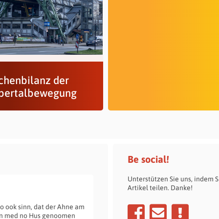
chenbilanz der
ertalbewegung
Be social!
Unterstützen Sie uns, indem S
Artikel teilen. Danke!
o ook sinn, dat der Ahne am
den med no Hus genoomen