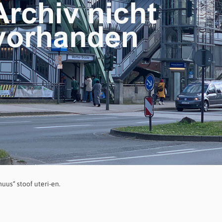
uus“ stoof uteri-en.