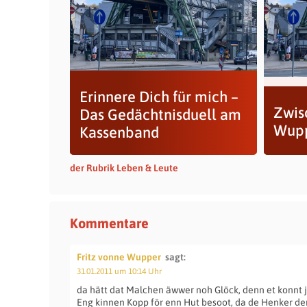
Erinnere Dich für mich –
Zwis
Das Gedächtnisduell am
Wupp
Kassenband
der Rubrik Leben & Leute
Kommentare
Fritz vonne Wupper
sagt:
31.01.2011 um 10:14 Uhr
da hätt dat Malchen äwwer noh Glöck, denn et konnt j
Eng kinnen Kopp för enn Hut besoot, da de Henker 