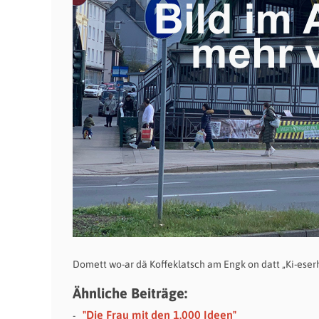
Domett wo-ar dä Koffeklatsch am Engk on datt „Ki-eserh
Ähnliche Beiträge:
"Die Frau mit den 1.000 Ideen"