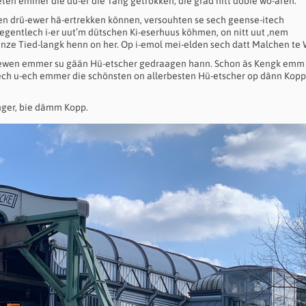
eten emmer die du-er die Täng getrokken, die grad nitt dobie wo-aren.
ten drü-ewer hä-ertrekken können, versouhten se sech geense-itech
egentlech i-er uut’m dütschen Ki-eserhuus köhmen, on nitt uut ‚nem
ze Tied-langk henn on her. Op i-emol mei-elden sech datt Malchen te
 Lewen emmer su gään Hü-etscher gedraagen hann. Schon äs Kengk emm
ch u-ech emmer die schönsten on allerbesten Hü-etscher op dänn Kopp
nger, bie dämm Kopp.