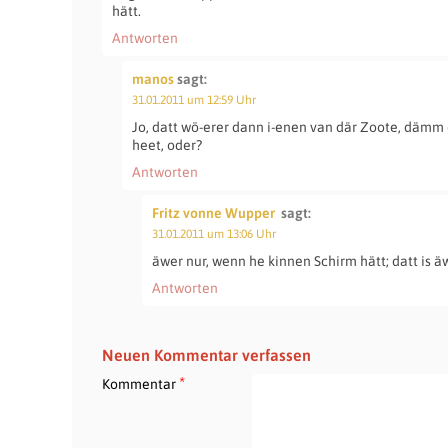
hätt.
Antworten
manos
sagt:
31.01.2011 um 12:59 Uhr
Jo, datt wö-erer dann i-enen van där Zoote, dämm 
heet, oder?
Antworten
Fritz vonne Wupper
sagt:
31.01.2011 um 13:06 Uhr
äwer nur, wenn he kinnen Schirm hätt; datt is ä
Antworten
Neuen Kommentar verfassen
*
Kommentar