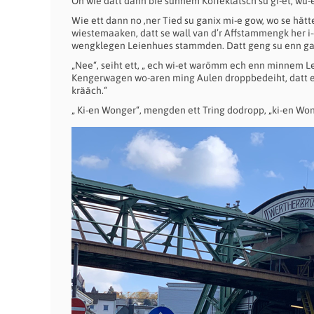
On wie datt dann bie sunnem Koffeklatsch su gi-et, wu-
Wie ett dann no ‚ner Tied su ganix mi-e gow, wo se hät
wiestemaaken, datt se wall van d’r Affstammengk her i-
wengklegen Leienhues stammden. Datt geng su enn gan
„Nee“, seiht ett, „ ech wi-et warömm ech enn minnem
Kengerwagen wo-aren ming Aulen droppbedeiht, datt e
krääch.“
„ Ki-en Wonger“, mengden ett Tring dodropp, „ki-en Wo