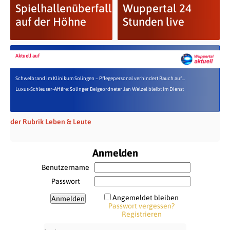
Spielhallenüberfall
Wuppertal 24
auf der Höhne
Stunden live
Aktuell auf
Schwelbrand im Klinikum Solingen – Pflegepersonal verhindert Rauch auf...
Luxus-Schleuser-Affäre: Solinger Beigeordneter Jan Welzel bleibt im Dienst
der Rubrik Leben & Leute
Anmelden
Benutzername
Passwort
Angemeldet bleiben
Passwort vergessen?
Registrieren