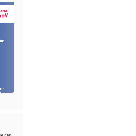
er
er
bt
ie den