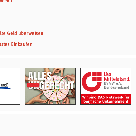
enden-t
lte Geld überweisen
sstes Einkaufen