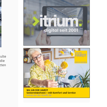
ulte
 die
zten