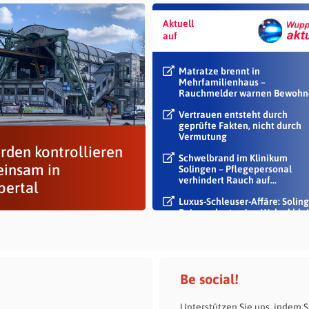
Aktuell
auf
Matratze brennt in
Mehrfamilienhaus –
Rauchmelder warnen Bewohn
Vertrauen entsteht durch
geprüfte Fakten, nicht durch
Vermutung
rden kontrollieren
Schwelbrand im Klinikum
insam in
Solingen – Pflegepersonal
verhindert Rauch auf...
ertal
Luxus-Schleuser-Affäre: Soling
Beigeordneter Jan Welzel blei
im Dienst
Be social!
Unterstützen Sie uns, indem S