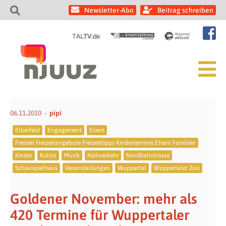
Newsletter-Abo
Beitrag schreiben
06.11.2010
pipi
Elberfeld
Engagement
Event
Freizeit Freizeitangebote Freizeittipps Kindertermine Eltern Familien
Kinder
Kultur
Musik
Nahverkehr
Nordbahntrasse
Schauspielhaus
Veranstaltungen
Wuppertal
Wuppertaler Zoo
Goldener November: mehr als
420 Termine für Wuppertaler