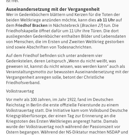
ist frei.
Auseinandersetzung mit der Vergangenheit
Wer in Gedenkbüchern blättern und Kerzen für die Toten der
beiden Weltkriege anzünden möchte, kann dies
ab 11 Uhr
auf
dem
Friedhof Bracken
in Nächstebreck (
Bracken 27
) tun. Die
Friedhofskapelle öffnet dafür um 11 Uhr ihre Türen. Die dort
ausliegenden Gedenkbücher enthalten Bilder und Lebensdaten
von Menschen, die im Ersten und Zweiten Weltkrieg gestorben
sind sowie Abschriften von Todesnachrichten.
Auf dem Friedhof befinden sich unter anderem vier
Gedenkstelen, deren Leitspruch „Wenn du nicht weißt, was
gewesen ist, kannst du nicht wissen, was werden kann“ auch als
Veranstaltungsmotto zur bewussten Auseinandersetzung mit der
Vergangenheit anregen solle, betont der Christliche
Friedhofsverband.
Volkstrauertag
Vor mehr als 100 Jahren, im Jahr 1922, fand im Deutschen
Reichstag in Berlin die erste offizielle Feierstunde zu einem
Volkstrauertag statt. Die Initiative kam vom Volksbund Deutsche
Kriegsgräberfürsorge, der einen Tag zur Erinnerung an die
Kriegstoten des Ersten Weltkrieges angeregt hatte. Damals
wurde der Volkstrauertag noch während der Passionszeit vor
Ostern begangen. Während der NS-Diktatur machten NSDAP und