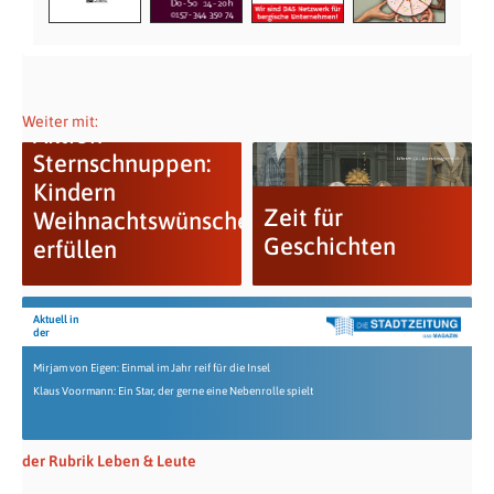
Weiter mit:
Aktion
Sternschnuppen:
Kindern
Zeit für
Weihnachtswünsche
Geschichten
erfüllen
Aktuell in
der
Mirjam von Eigen: Einmal im Jahr reif für die Insel
Klaus Voormann: Ein Star, der gerne eine Nebenrolle spielt
der Rubrik Leben & Leute