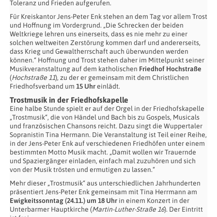
Toleranz und Frieden aufgerufen.
Für Kreiskantor Jens-Peter Enk stehen an dem Tag vor allem Trost
und Hoffnung im Vordergrund. „Die Schrecken der beiden
Weltkriege lehren uns einerseits, dass es nie mehr zu einer
solchen weltweiten Zerstörung kommen darf und andererseits,
dass Krieg und Gewaltherrschaft auch überwunden werden
können.“ Hoffnung und Trost stehen daher im Mittelpunkt seiner
Musikveranstaltung auf dem katholischen
Friedhof Hochstraße
(
Hochstraße 11
), zu der er gemeinsam mit dem Christlichen
Friedhofsverband um
15 Uhr
einlädt.
Trostmusik in der Friedhofskapelle
Eine halbe Stunde spielt er auf der Orgel in der Friedhofskapelle
„Trostmusik“, die von Händel und Bach bis zu Gospels, Musicals
und französischen Chansons reicht. Dazu singt die Wuppertaler
Sopranistin Tina Hermann. Die Veranstaltung ist Teil einer Reihe,
in der Jens-Peter Enk auf verschiedenen Friedhöfen unter einem
bestimmten Motto Musik macht. „Damit wollen wir Trauernde
und Spaziergänger einladen, einfach mal zuzuhören und sich
von der Musik trösten und ermutigen zu lassen.“
Mehr dieser „Trostmusik“ aus unterschiedlichen Jahrhunderten
präsentiert Jens-Peter Enk gemeinsam mit Tina Herrmann am
Ewigkeitssonntag (24.11.) um 18 Uhr
in einem Konzert in der
Unterbarmer Hauptkirche (
Martin-Luther-Straße 16
). Der Eintritt