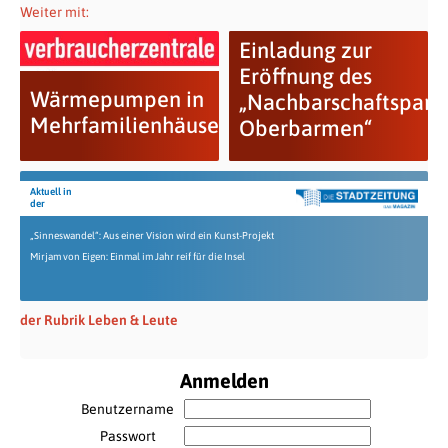
Weiter mit:
Einladung zur
Eröffnung des
Wärmepumpen in
„Nachbarschaftspark
Mehrfamilienhäusern
Oberbarmen“
Aktuell in
der
„Sinneswandel“: Aus einer Vision wird ein Kunst-Projekt
Mirjam von Eigen: Einmal im Jahr reif für die Insel
der Rubrik Leben & Leute
Anmelden
Benutzername
Passwort