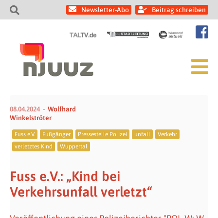
Newsletter-Abo
Beitrag schreiben
08.04.2024
Wolfhard
Winkelströter
Fuss e.V.
Fußgänger
Pressestelle Polizei
unfall
Verkehr
verletztes Kind
Wuppertal
Fuss e.V.: „Kind bei
Verkehrsunfall verletzt“