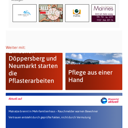
Weiter mit:
Zwischen
Döppersberg und
Neumarkt starten
Pflege aus einer
die
Hand
Pflasterarbeiten
Aktuell auf
Matratze brennt in Mehrfamilienhaus – Rauchmelder warnen Bewohner
Vertrauen entsteht durch geprüfte Fakten, nicht durch Vermutung