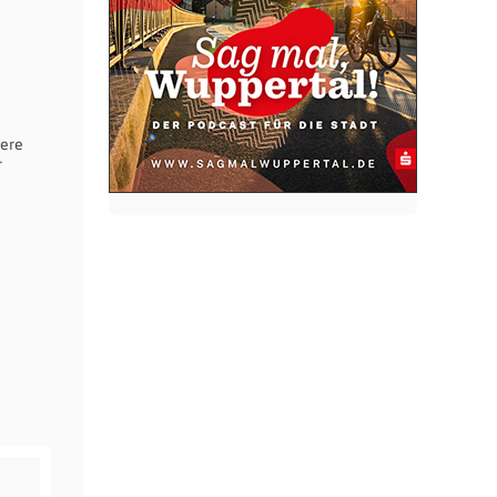
rere
r