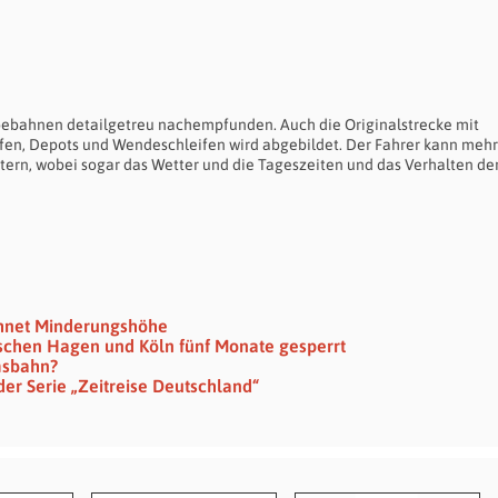
bebahnen detailgetreu nachempfunden. Auch die Originalstrecke mit
en, Depots und Wendeschleifen wird abgebildet. Der Fahrer kann meh
ern, wobei sogar das Wetter und die Tageszeiten und das Verhalten de
hnet Minderungshöhe
schen Hagen und Köln fünf Monate gesperrt
msbahn?
r Serie „Zeitreise Deutschland“