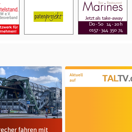
Aktuell
auf
recher fahren mit