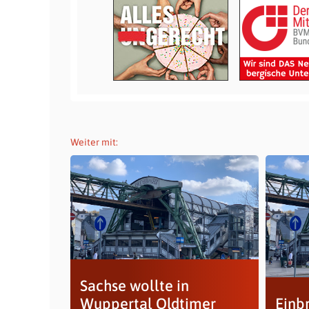
Weiter mit:
Sachse wollte in
Wuppertal Oldtimer
Einb