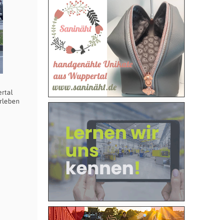
rtal
erleben