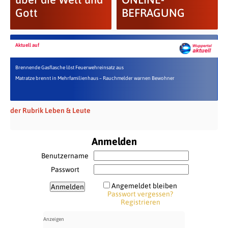
Gott
BEFRAGUNG
Aktuell auf
Brennende Gasflasche löst Feuerwehreinsatz aus
Matratze brennt in Mehrfamilienhaus – Rauchmelder warnen Bewohner
der Rubrik Leben & Leute
Anmelden
Benutzername
Passwort
Angemeldet bleiben
Passwort vergessen?
Registrieren