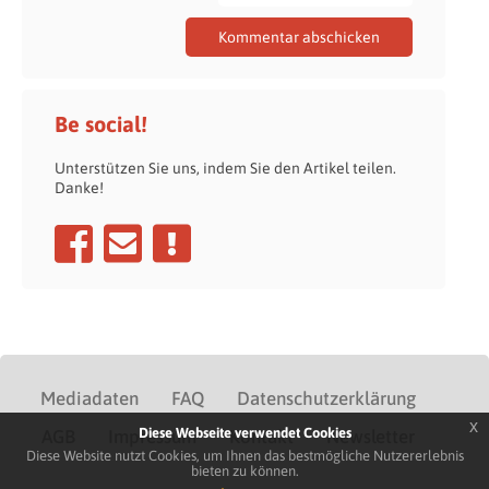
Be social!
Unterstützen Sie uns, indem Sie den Artikel teilen.
Danke!
Mediadaten
FAQ
Datenschutzerklärung
x
Diese Webseite verwendet Cookies
AGB
Impressum
Kontakt
Newsletter
Diese Website nutzt Cookies, um Ihnen das bestmögliche Nutzererlebnis
bieten zu können.