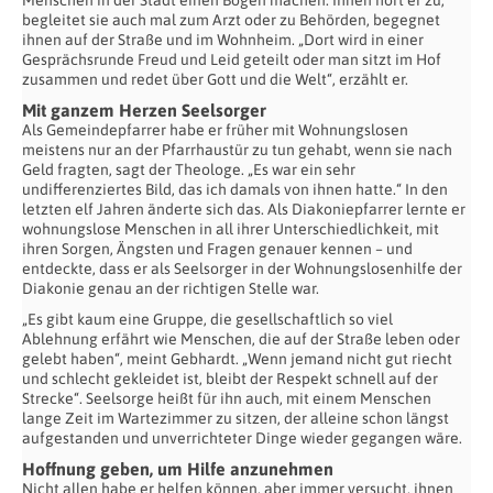
Menschen in der Stadt einen Bogen machen. Ihnen hört er zu,
begleitet sie auch mal zum Arzt oder zu Behörden, begegnet
ihnen auf der Straße und im Wohnheim. „Dort wird in einer
Gesprächsrunde Freud und Leid geteilt oder man sitzt im Hof
zusammen und redet über Gott und die Welt“, erzählt er.
Mit ganzem Herzen Seelsorger
Als Gemeindepfarrer habe er früher mit Wohnungslosen
meistens nur an der Pfarrhaustür zu tun gehabt, wenn sie nach
Geld fragten, sagt der Theologe. „Es war ein sehr
undifferenziertes Bild, das ich damals von ihnen hatte.“ In den
letzten elf Jahren änderte sich das. Als Diakoniepfarrer lernte er
wohnungslose Menschen in all ihrer Unterschiedlichkeit, mit
ihren Sorgen, Ängsten und Fragen genauer kennen – und
entdeckte, dass er als Seelsorger in der Wohnungslosenhilfe der
Diakonie genau an der richtigen Stelle war.
„Es gibt kaum eine Gruppe, die gesellschaftlich so viel
Ablehnung erfährt wie Menschen, die auf der Straße leben oder
gelebt haben“, meint Gebhardt. „Wenn jemand nicht gut riecht
und schlecht gekleidet ist, bleibt der Respekt schnell auf der
Strecke“. Seelsorge heißt für ihn auch, mit einem Menschen
lange Zeit im Wartezimmer zu sitzen, der alleine schon längst
aufgestanden und unverrichteter Dinge wieder gegangen wäre.
Hoffnung geben, um Hilfe anzunehmen
Nicht allen habe er helfen können, aber immer versucht, ihnen