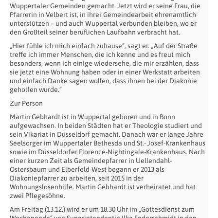
Wuppertaler Gemeinden gemacht. Jetzt wird er seine Frau, die
Pfarrerin in Velbert ist, in ihrer Gemeindearbeit ehrenamtlich
unterstützen – und auch Wuppertal verbunden bleiben, wo er
den Großteil seiner beruflichen Laufbahn verbracht hat.
„Hier fühle ich mich einfach zuhause“, sagt er. „Auf der Straße
treffe ich immer Menschen, die ich kenne und es freut mich
besonders, wenn ich einige wiedersehe, die mir erzählen, dass
sie jetzt eine Wohnung haben oder in einer Werkstatt arbeiten
und einfach Danke sagen wollen, dass ihnen bei der Diakonie
geholfen wurde.“
Zur Person
Martin Gebhardt ist in Wuppertal geboren und in Bonn
aufgewachsen. In beiden Städten hat er Theologie studiert und
sein Vikariat in Düsseldorf gemacht. Danach war er lange Jahre
Seelsorger im Wuppertaler Bethesda und St.- Josef-Krankenhaus
sowie im Düsseldorfer Florence-Nightingale-Krankenhaus. Nach
einer kurzen Zeit als Gemeindepfarrer in Uellendahl-
Ostersbaum und Elberfeld-West begann er 2013 als
Diakoniepfarrer zu arbeiten, seit 2015 in der
Wohnungslosenhilfe. Martin Gebhardt ist verheiratet und hat
zwei Pflegesöhne.
Am Freitag (13.12.) wird er um 18.30 Uhr im „Gottesdienst zum