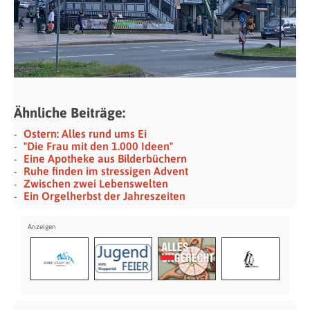
Ähnliche Beiträge:
Ostern: Alles rund ums Ei
"Die Frau mit den 1.000 Ideen"
Eine Apotheke aus Bilderbüchern
Ruhe finden im stressigen Advent
Zwischen zwei Lebenswelten
Ein Orgelherbst der Jahreszeiten