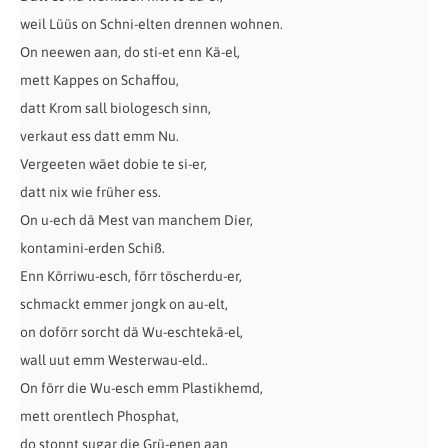
weil Lüüs on Schni-elten drennen wohnen.
On neewen aan, do sti-et enn Kä-el,
mett Kappes on Schaffou,
datt Krom sall biologesch sinn,
verkaut ess datt emm Nu.
Vergeeten wäet dobie te si-er,
datt nix wie früher ess.
On u-ech dä Mest van manchem Dier,
kontamini-erden Schiß.
Enn Körriwu-esch, förr töscherdu-er,
schmackt emmer jongk on au-elt,
on doförr sorcht dä Wu-eschtekä-el,
wall uut emm Westerwau-eld..
On förr die Wu-esch emm Plastikhemd,
mett orentlech Phosphat,
do stonnt sugar die Grü-enen aan