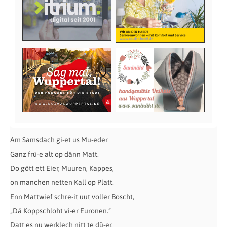
Am Samsdach gi-et us Mu-eder
Ganz frü-e alt op dänn Matt.
Do gött ett Eier, Muuren, Kappes,
on manchen netten Kall op Platt.
Enn Mattwief schre-it uut voller Boscht,
„Dä Koppschloht vi-er Euronen.“
Datt es nu werklech nitt te dü-er,