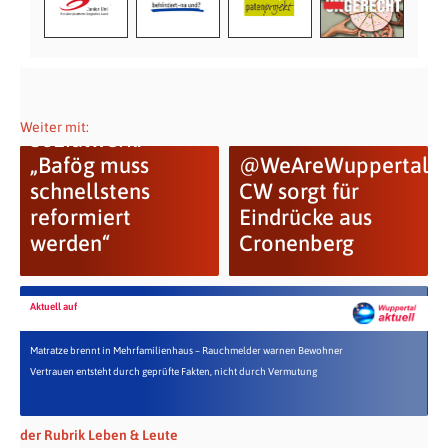
Hochschul-
Weiter mit:
Sozialwerk:
„Bafög muss
@WeAreWuppertal:
schnellstens
CW sorgt für
reformiert
Eindrücke aus
werden“
Cronenberg
Aktuell auf
Matratze brennt in Mehrfamilienhaus – Rauchmelder warnen Bewohner
Vertrauen entsteht durch geprüfte Fakten, nicht durch Vermutung
der Rubrik Leben & Leute