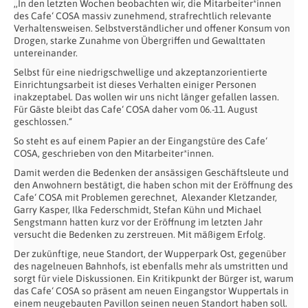
,,In den letzten Wochen beobachten wir, die Mitarbeiter*innen
des Cafe‘ COSA massiv zunehmend, strafrechtlich relevante
Verhaltensweisen. Selbstverständlicher und offener Konsum von
Drogen, starke Zunahme von Übergriffen und Gewalttaten
untereinander.
Selbst für eine niedrigschwellige und akzeptanzorientierte
Einrichtungsarbeit ist dieses Verhalten einiger Personen
inakzeptabel. Das wollen wir uns nicht länger gefallen lassen.
Für Gäste bleibt das Cafe‘ COSA daher vom 06.-11. August
geschlossen.“
So steht es auf einem Papier an der Eingangstüre des Cafe‘
COSA, geschrieben von den Mitarbeiter*innen.
Damit werden die Bedenken der ansässigen Geschäftsleute und
den Anwohnern bestätigt, die haben schon mit der Eröffnung des
Cafe‘ COSA mit Problemen gerechnet, Alexander Kletzander,
Garry Kasper, Ilka Federschmidt, Stefan Kühn und Michael
Sengstmann hatten kurz vor der Eröffnung im letzten Jahr
versucht die Bedenken zu zerstreuen. Mit mäßigem Erfolg.
Der zukünftige, neue Standort, der Wupperpark Ost, gegenüber
des nagelneuen Bahnhofs, ist ebenfalls mehr als umstritten und
sorgt für viele Diskussionen. Ein Kritikpunkt der Bürger ist, warum
das Cafe‘ COSA so präsent am neuen Eingangstor Wuppertals in
einem neugebauten Pavillon seinen neuen Standort haben soll.