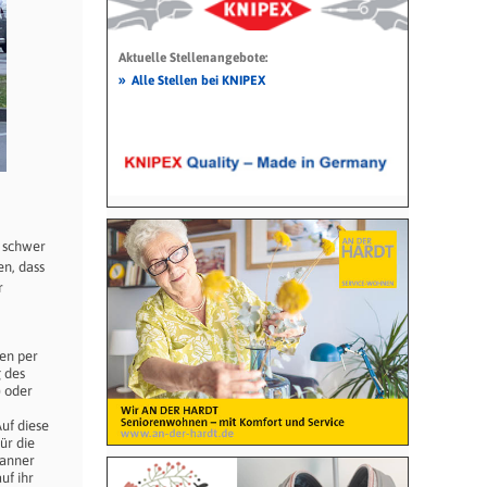
Aktuelle Stellenangebote:
»
Alle Stellen bei KNIPEX
t schwer
n, dass
r
en per
g des
) oder
uf diese
ür die
canner
uf ihr