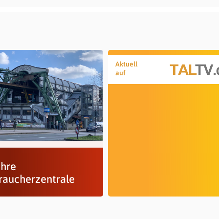
Aktuell
auf
ahre
raucherzentrale