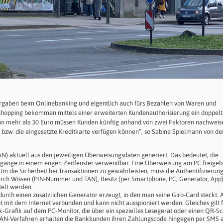
rgaben beim Onlinebanking und eigentlich auch fürs Bezahlen von Waren und
-shopping bekommen mittels einer erweiterten Kundenauthorisierung ein doppel
on mehr als 30 Euro müssen Kunden künftig anhand von zwei Faktoren nachweise
o bzw. die eingesetzte Kreditkarte verfügen können“, so Sabine Spielmann von de
) aktuell aus den jeweiligen Überweisungsdaten generiert. Das bedeutet, die
rgänge in einem engen Zeitfenster verwendbar. Eine Überweisung am PC freigeb
m die Sicherheit bei Transaktionen zu gewährleisten, muss die Authentifizierun
urch Wissen (PIN-Nummer und TAN), Besitz (per Smartphone, PC, Generator, App
telt werden.
urch einen zusätzlichen Generator erzeugt, in den man seine Giro-Card steckt. A
cht mit dem Internet verbunden und kann nicht ausspioniert werden. Gleiches gilt f
-Grafik auf dem PC-Monitor, die über ein spezielles Lesegerät oder einen QR-S
N-Verfahren erhalten die Bankkunden ihren Zahlungscode hingegen per SMS a