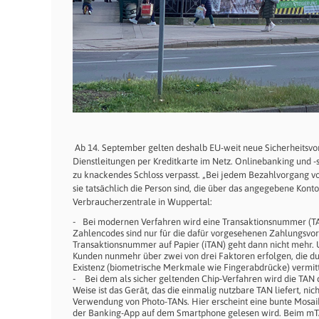
Ab 14. September gelten deshalb EU-weit neue Sicherheitsvo
Dienstleitungen per Kreditkarte im Netz. Onlinebanking und 
zu knackendes Schloss verpasst. „Bei jedem Bezahlvorgang v
sie tatsächlich die Person sind, die über das angegebene Kont
Verbraucherzentrale in Wuppertal:
Bei modernen Verfahren wird eine Transaktionsnummer (TAN
Zahlencodes sind nur für die dafür vorgesehenen Zahlungsvo
Transaktionsnummer auf Papier (iTAN) geht dann nicht mehr. U
Kunden nunmehr über zwei von drei Faktoren erfolgen, die d
Existenz (biometrische Merkmale wie Fingerabdrücke) vermit
Bei dem als sicher geltenden Chip-Verfahren wird die TAN d
Weise ist das Gerät, das die einmalig nutzbare TAN liefert, ni
Verwendung von Photo-TANs. Hier erscheint eine bunte Mosaik
der Banking-App auf dem Smartphone gelesen wird. Beim mTA