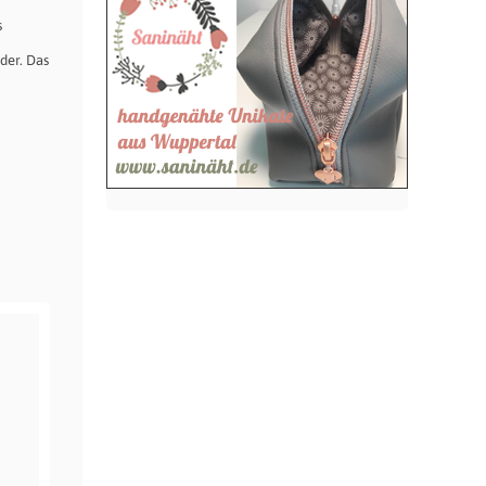
s
der. Das