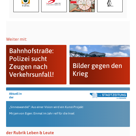
Weiter mit:
Bahnhofstraße:
Polizei sucht
Bilder gegen den
Zeugen nach
Krieg
Verkehrsunfall!
Aktuell in
der
„Sinneswandel“: Aus einer Vision wird ein Kunst-Projekt
Mirjam von Eigen: Einmal im Jahr reif für die Insel
der Rubrik Leben & Leute