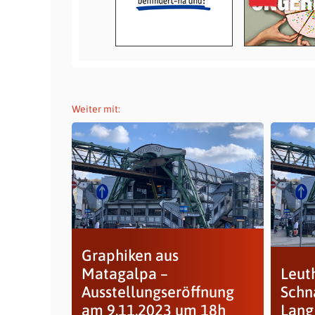
Weiter mit:
Graphiken aus
Matagalpa –
Leut
Ausstellungseröffnung
Schn
am 9.11.2023 um 18h
Lang