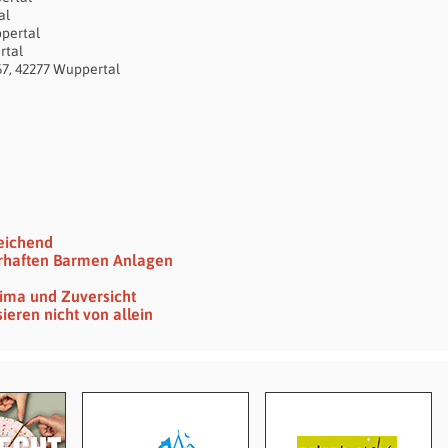
al
ppertal
rtal
67, 42277 Wuppertal
eichend
erhaften Barmen Anlagen
lima und Zuversicht
ieren nicht von allein