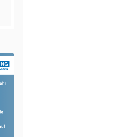
Jahr
de‘
auf