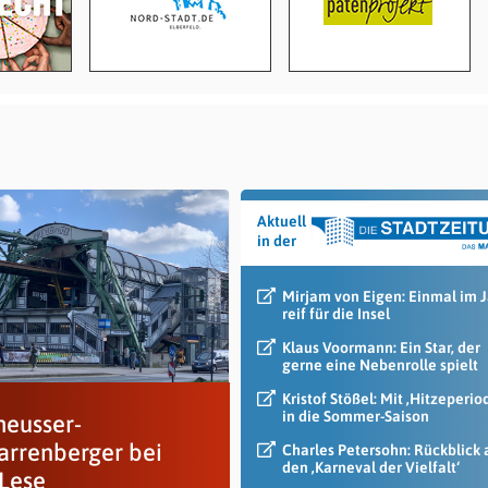
Aktuell
in der
Mirjam von Eigen: Einmal im 
reif für die Insel
Klaus Voormann: Ein Star, der
gerne eine Nebenrolle spielt
Kristof Stößel: Mit ‚Hitzeperio
in die Sommer-Saison
heusser-
arrenberger bei
Charles Petersohn: Rückblick 
den ‚Karneval der Vielfalt‘
Lese