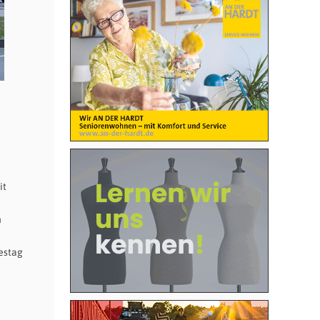
it
n
estag